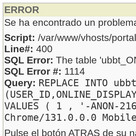
ERROR
Se ha encontrado un problem
Script:
/var/www/vhosts/porta
Line#:
400
SQL Error:
The table 'ubbt_ON
SQL Error #:
1114
REPLACE INTO ubb
Query:
(USER_ID,ONLINE_DISPLA
VALUES ( 1 , '-ANON-21
Chrome/131.0.0.0 Mobil
Pulse el botón ATRAS de su na