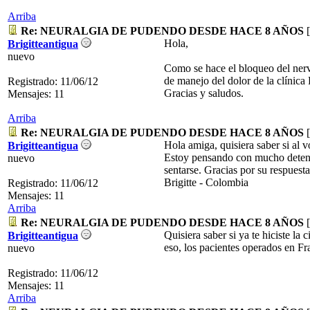
Arriba
Re: NEURALGIA DE PUDENDO DESDE HACE 8 AÑOS
[
Hola,
Brigitteantigua
nuevo
Como se hace el bloqueo del nerv
de manejo del dolor de la clínica 
Registrado: 11/06/12
Gracias y saludos.
Mensajes: 11
Arriba
Re: NEURALGIA DE PUDENDO DESDE HACE 8 AÑOS
[
Hola amiga, quisiera saber si al 
Brigitteantigua
Estoy pensando con mucho detenim
nuevo
sentarse. Gracias por su respuesta
Brigitte - Colombia
Registrado: 11/06/12
Mensajes: 11
Arriba
Re: NEURALGIA DE PUDENDO DESDE HACE 8 AÑOS
[
Quisiera saber si ya te hiciste la
Brigitteantigua
eso, los pacientes operados en F
nuevo
Registrado: 11/06/12
Mensajes: 11
Arriba