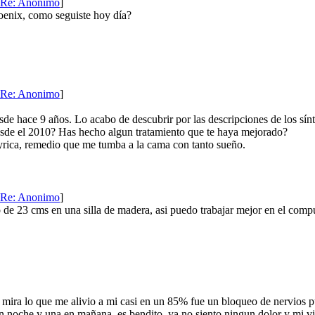
Re: Anonimo
]
oenix, como seguiste hoy día?
Re: Anonimo
]
sde hace 9 años. Lo acabo de descubrir por las descripciones de los sí
esde el 2010? Has hecho algun tratamiento que te haya mejorado?
rica, remedio que me tumba a la cama con tanto sueño.
Re: Anonimo
]
e 23 cms en una silla de madera, asi puedo trabajar mejor en el comp
mira lo que me alivio a mi casi en un 85% fue un bloqueo de nervios 
en noche y una en mañana, es bendito, ya no siento ningun dolor y mi v