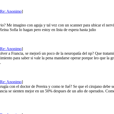
Re: Anonimo
]
io? Me imagino con aguja y tal vez con un scanner para ubicar el ner
Reina Sofia lo hagan pero estoy en lista de espera hasta julio
Re: Anonimo
]
volver a Francia, se mejoró un poco de la neuropatía del np? Que trata
iento para saber si vale la pena mandarse operar porque leo que la g
.
Re: Anonimo
]
 cirugía con el doctor de Pereira y como te fué? Se que el cirujano debe
rancia se sienten mejor en un 50% despues de un año de operados. Como