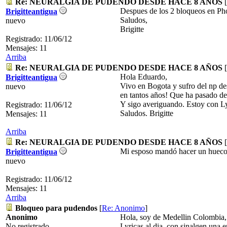
Re: NEURALGIA DE PUDENDO DESDE HACE 8 AÑOS
[
Despues de los 2 bloqueos en Ph
Brigitteantigua
Saludos,
nuevo
Brigitte
Registrado: 11/06/12
Mensajes: 11
Arriba
Re: NEURALGIA DE PUDENDO DESDE HACE 8 AÑOS
[
Hola Eduardo,
Brigitteantigua
Vivo en Bogota y sufro del np de
nuevo
en tantos años! Que ha pasado d
Y sigo averiguando. Estoy con Ly
Registrado: 11/06/12
Saludos. Brigitte
Mensajes: 11
Arriba
Re: NEURALGIA DE PUDENDO DESDE HACE 8 AÑOS
[
Mi esposo mandó hacer un hueco d
Brigitteantigua
nuevo
Registrado: 11/06/12
Mensajes: 11
Arriba
Bloqueo para pudendos
[
Re: Anonimo
]
Anonimo
Hola, soy de Medellin Colombia, 
No registrado
Lyricas al dia, con sinalgen una 