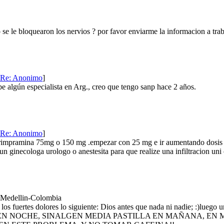
se le bloquearon los nervios ? por favor enviarme la informacion a tr
Re: Anonimo
]
be algún especialista en Arg., creo que tengo sanp hace 2 años.
Re: Anonimo
]
orimpramina 75mg o 150 mg .empezar con 25 mg e ir aumentando dosis c
n ginecologa urologo o anestesita para que realize una infiltracion uni 
 Medellin-Colombia
los fuertes dolores lo siguiente: Dios antes que nada ni nadie; :)lueg
N NOCHE, SINALGEN MEDIA PASTILLA EN MAÑANA, EN M