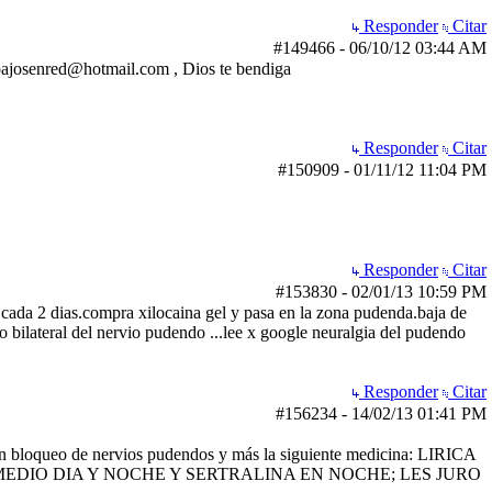
Responder
Citar
#149466
-
06/10/12
03:44 AM
abajosenred@hotmail.com , Dios te bendiga
Responder
Citar
#150909
-
01/11/12
11:04 PM
Responder
Citar
#153830
-
02/01/13
10:59 PM
ada 2 dias.compra xilocaina gel y pasa en la zona pudenda.baja de
o bilateral del nervio pudendo ...lee x google neuralgia del pudendo
Responder
Citar
#156234
-
14/02/13
01:41 PM
o un bloqueo de nervios pudendos y más la siguiente medicina: LIRICA
EDIO DIA Y NOCHE Y SERTRALINA EN NOCHE; LES JURO