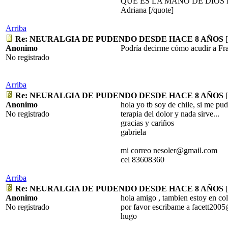
QUE ES LA MANO DE DIOS
Adriana [/quote]
Arriba
Re: NEURALGIA DE PUDENDO DESDE HACE 8 AÑOS
[
Anonimo
Podría decirme cómo acudir a Fra
No registrado
Arriba
Re: NEURALGIA DE PUDENDO DESDE HACE 8 AÑOS
[
Anonimo
hola yo tb soy de chile, si me pud
No registrado
terapia del dolor y nada sirve...
gracias y cariños
gabriela
mi correo nesoler@gmail.com
cel 83608360
Arriba
Re: NEURALGIA DE PUDENDO DESDE HACE 8 AÑOS
[
Anonimo
hola amigo , tambien estoy en co
No registrado
por favor escribame a facett20
hugo