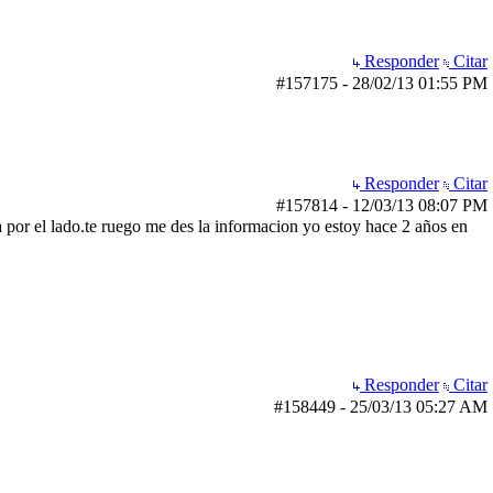
Responder
Citar
#157175
-
28/02/13
01:55 PM
Responder
Citar
#157814
-
12/03/13
08:07 PM
da por el lado.te ruego me des la informacion yo estoy hace 2 años en
Responder
Citar
#158449
-
25/03/13
05:27 AM