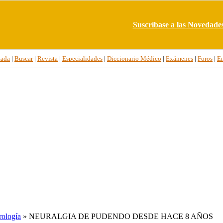
Suscríbase a las Novedade
tada
|
Buscar
|
Revista
|
Especialidades
|
Diccionario Médico
|
Exámenes
|
Foros
|
E
ología
» NEURALGIA DE PUDENDO DESDE HACE 8 AÑOS