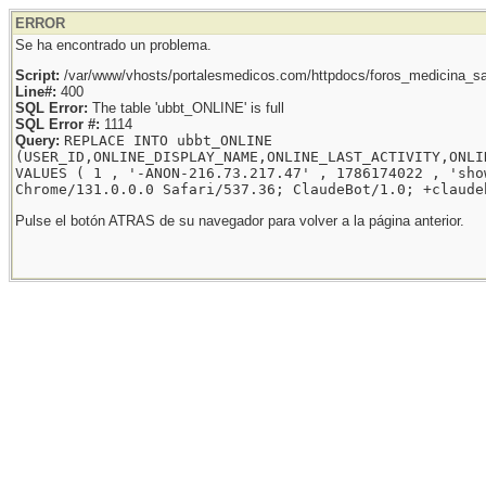
ERROR
Se ha encontrado un problema.
Script:
/var/www/vhosts/portalesmedicos.com/httpdocs/foros_medicina_sal
Line#:
400
SQL Error:
The table 'ubbt_ONLINE' is full
SQL Error #:
1114
Query:
REPLACE INTO ubbt_ONLINE
(USER_ID,ONLINE_DISPLAY_NAME,ONLINE_LAST_ACTIVITY,ONLI
VALUES ( 1 , '-ANON-216.73.217.47' , 1786174022 , 'sho
Chrome/131.0.0.0 Safari/537.36; ClaudeBot/1.0; +claude
Pulse el botón ATRAS de su navegador para volver a la página anterior.