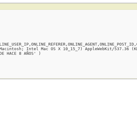
LINE_USER_IP,ONLINE_REFERER,ONLINE_AGENT,ONLINE_POST_ID,
Macintosh; Intel Mac OS X 10_15_7) AppleWebKit/537.36 (K
DE HACE 8 AÑOS' )