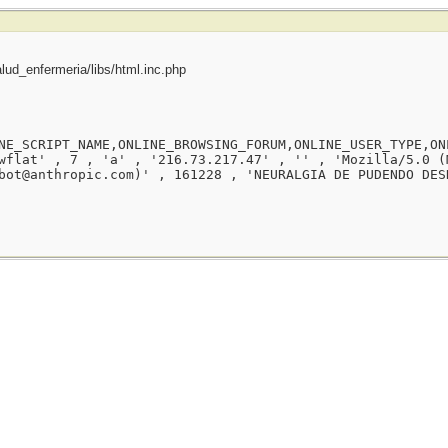
ud_enfermeria/libs/html.inc.php
NE_SCRIPT_NAME,ONLINE_BROWSING_FORUM,ONLINE_USER_TYPE,ON
wflat' , 7 , 'a' , '216.73.217.47' , '' , 'Mozilla/5.0 (
bot@anthropic.com)' , 161228 , 'NEURALGIA DE PUDENDO DES