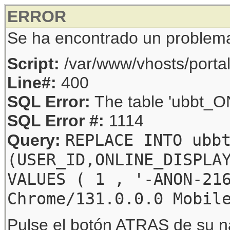
ERROR
Se ha encontrado un problem
Script:
/var/www/vhosts/porta
Line#:
400
SQL Error:
The table 'ubbt_ON
SQL Error #:
1114
REPLACE INTO ubb
Query:
(USER_ID,ONLINE_DISPLA
VALUES ( 1 , '-ANON-21
Chrome/131.0.0.0 Mobil
Pulse el botón ATRAS de su na