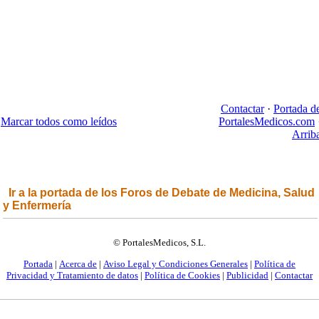
Contactar
·
Portada d
Marcar todos como leídos
PortalesMedicos.com
Arrib
Ir a la portada de los Foros de Debate de Medicina, Salud
y Enfermería
© PortalesMedicos, S.L.
Portada
|
Acerca de
|
Aviso Legal y Condiciones Generales
|
Política de
Privacidad y Tratamiento de datos
|
Política de Cookies
|
Publicidad
|
Contactar