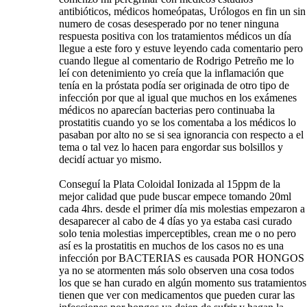
antibióticos, médicos homeópatas, Urólogos en fin un sin
numero de cosas desesperado por no tener ninguna
respuesta positiva con los tratamientos médicos un día
llegue a este foro y estuve leyendo cada comentario pero
cuando llegue al comentario de Rodrigo Petreño me lo
leí con detenimiento yo creía que la inflamación que
tenía en la próstata podía ser originada de otro tipo de
infección por que al igual que muchos en los exámenes
médicos no aparecían bacterias pero continuaba la
prostatitis cuando yo se los comentaba a los médicos lo
pasaban por alto no se si sea ignorancia con respecto a el
tema o tal vez lo hacen para engordar sus bolsillos y
decidí actuar yo mismo.
Conseguí la Plata Coloidal Ionizada al 15ppm de la
mejor calidad que pude buscar empece tomando 20ml
cada 4hrs. desde el primer día mis molestias empezaron a
desaparecer al cabo de 4 días yo ya estaba casi curado
solo tenia molestias imperceptibles, crean me o no pero
así es la prostatitis en muchos de los casos no es una
infección por BACTERIAS es causada POR HONGOS
ya no se atormenten más solo observen una cosa todos
los que se han curado en algún momento sus tratamientos
tienen que ver con medicamentos que pueden curar las