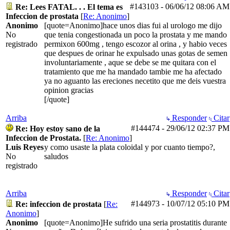
#143103
-
06/06/12
08:06 AM
Re: Lees FATAL. . . El tema es
Infeccion de prostata
[
Re: Anonimo
]
Anonimo
[quote=Anonimo]hace unos dias fui al urologo me dijo
No
que tenia congestionada un poco la prostata y me mando
registrado
permixon 600mg , tengo escozor al orina , y habio veces
que despues de orinar he expulsado unas gotas de semen
involuntariamente , aque se debe se me quitara con el
tratamiento que me ha mandado tambie me ha afectado
ya no aguanto las ereciones necetito que me deis vuestra
opinion gracias
[/quote]
Arriba
Responder
Citar
#144474
-
29/06/12
02:37 PM
Re: Hoy estoy sano de la
Infeccion de Prostata.
[
Re: Anonimo
]
Luis Reyes
y como usaste la plata coloidal y por cuanto tiempo?,
No
saludos
registrado
Arriba
Responder
Citar
#144973
-
10/07/12
05:10 PM
Re: infeccion de prostata
[
Re:
Anonimo
]
Anonimo
[quote=Anonimo]He sufrido una seria prostatitis durante