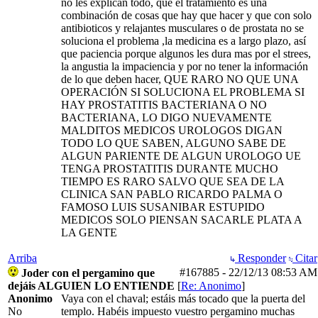
no les explican todo, que el tratamiento es una
combinación de cosas que hay que hacer y que con solo
antibioticos y relajantes musculares o de prostata no se
soluciona el problema ,la medicina es a largo plazo, así
que paciencia porque algunos les dura mas por el strees,
la angustia la impaciencia y por no tener la información
de lo que deben hacer, QUE RARO NO QUE UNA
OPERACIÓN SI SOLUCIONA EL PROBLEMA SI
HAY PROSTATITIS BACTERIANA O NO
BACTERIANA, LO DIGO NUEVAMENTE
MALDITOS MEDICOS UROLOGOS DIGAN
TODO LO QUE SABEN, ALGUNO SABE DE
ALGUN PARIENTE DE ALGUN UROLOGO UE
TENGA PROSTATITIS DURANTE MUCHO
TIEMPO ES RARO SALVO QUE SEA DE LA
CLINICA SAN PABLO RICARDO PALMA O
FAMOSO LUIS SUSANIBAR ESTUPIDO
MEDICOS SOLO PIENSAN SACARLE PLATA A
LA GENTE
Arriba
Responder
Citar
#167885
-
22/12/13
08:53 AM
Joder con el pergamino que
dejáis ALGUIEN LO ENTIENDE
[
Re: Anonimo
]
Anonimo
Vaya con el chaval; estáis más tocado que la puerta del
No
templo. Habéis impuesto vuestro pergamino muchas