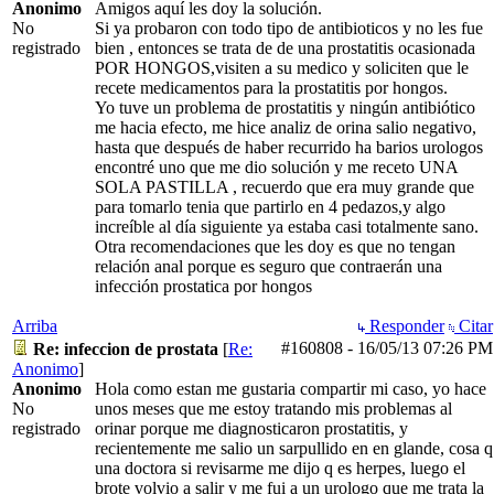
Anonimo
Amigos aquí les doy la solución.
No
Si ya probaron con todo tipo de antibioticos y no les fue
registrado
bien , entonces se trata de de una prostatitis ocasionada
POR HONGOS,visiten a su medico y soliciten que le
recete medicamentos para la prostatitis por hongos.
Yo tuve un problema de prostatitis y ningún antibiótico
me hacia efecto, me hice analiz de orina salio negativo,
hasta que después de haber recurrido ha barios urologos
encontré uno que me dio solución y me receto UNA
SOLA PASTILLA , recuerdo que era muy grande que
para tomarlo tenia que partirlo en 4 pedazos,y algo
increíble al día siguiente ya estaba casi totalmente sano.
Otra recomendaciones que les doy es que no tengan
relación anal porque es seguro que contraerán una
infección prostatica por hongos
Arriba
Responder
Citar
#160808
-
16/05/13
07:26 PM
Re: infeccion de prostata
[
Re:
Anonimo
]
Anonimo
Hola como estan me gustaria compartir mi caso, yo hace
No
unos meses que me estoy tratando mis problemas al
registrado
orinar porque me diagnosticaron prostatitis, y
recientemente me salio un sarpullido en en glande, cosa q
una doctora si revisarme me dijo q es herpes, luego el
brote volvio a salir y me fui a un urologo que me trata la