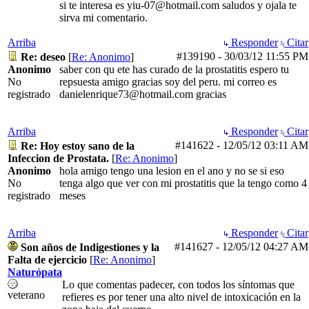
si te interesa es yiu-07@hotmail.com saludos y ojala te
sirva mi comentario.
Arriba
Responder
Citar
#139190
-
30/03/12
11:55 PM
Re: deseo
[
Re: Anonimo
]
Anonimo
saber con qu ete has curado de la prostatitis espero tu
No
repsuesta amigo gracias soy del peru. mi correo es
registrado
danielenrique73@hotmail.com gracias
Arriba
Responder
Citar
#141622
-
12/05/12
03:11 AM
Re: Hoy estoy sano de la
Infeccion de Prostata.
[
Re: Anonimo
]
Anonimo
hola amigo tengo una lesion en el ano y no se si eso
No
tenga algo que ver con mi prostatitis que la tengo como 4
registrado
meses
Arriba
Responder
Citar
#141627
-
12/05/12
04:27 AM
Son años de Indigestiones y la
Falta de ejercicio
[
Re: Anonimo
]
Naturópata
Lo que comentas padecer, con todos los síntomas que
veterano
refieres es por tener una alto nivel de intoxicación en la