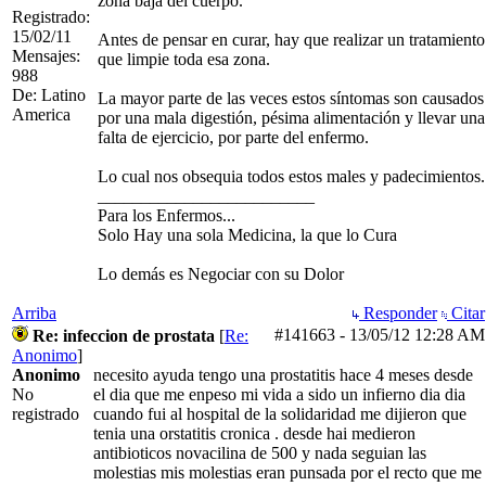
zona baja del cuerpo.
Registrado:
15/02/11
Antes de pensar en curar, hay que realizar un tratamiento
Mensajes:
que limpie toda esa zona.
988
De: Latino
La mayor parte de las veces estos síntomas son causados
America
por una mala digestión, pésima alimentación y llevar una
falta de ejercicio, por parte del enfermo.
Lo cual nos obsequia todos estos males y padecimientos.
_________________________
Para los Enfermos...
Solo Hay una sola Medicina, la que lo Cura
Lo demás es Negociar con su Dolor
Arriba
Responder
Citar
#141663
-
13/05/12
12:28 AM
Re: infeccion de prostata
[
Re:
Anonimo
]
Anonimo
necesito ayuda tengo una prostatitis hace 4 meses desde
No
el dia que me enpeso mi vida a sido un infierno dia dia
registrado
cuando fui al hospital de la solidaridad me dijieron que
tenia una orstatitis cronica . desde hai medieron
antibioticos novacilina de 500 y nada seguian las
molestias mis molestias eran punsada por el recto que me