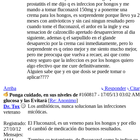
prostatitis el me dijo q es infeccion por hongos y me
mando a tomar fluconazol 150mg y a ponerme una
crema para los hongos, es sorprendente porque llevo ya 2
meses con antivioticos y sin casi ningun resultado pero
cuando tome el fluconazol, el ardor en la ingle y esa
sensacion de calzoncillo apretado desaparecieron al dia
siguiente, ademas q el sarpullido en el glande
desaparecio por la crema casi inmediatamente, pero lo
sorprendente es q orino mejor y me siento mucho mejor,
pero me preocupa que vuelva a recaer, asi que como
estoy seguro que la infeccion es por los hongos quiero
algo efectivo que me cure definitivamente.
Alguien sabe que y en que dosis se puede tomar o
aplicar????
Arriba
Responder
Citar
#160817
-
17/05/13
03:02 AM
Ponga cuidado, en sus niveles de
glucosa y las Evitará
[
Re: Anonimo
]
Los antibióticos, nunca solucionan las infecciones
Dr. Tox
micóticas.
veterano
El Fluconazol, es un veneno para los hongos y por ello
Registrado:
el cambió de medicación dio buenos resultados.
27/10/12
Mensajes:
Termine su tratamiento, de fluconazol como le indico su