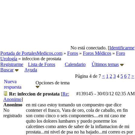
No está conectado. [
Identificarme
Portada de PortalesMedicos.com
»
Foros
»
Foros Médicos
»
Foro
Urología
» infeccion de prostata
Registrarme
Lista de Foros
Calendario
Últimos temas
Buscar
Ayuda
Página 4 de 7
<
1
2
3
4
5
6
7
>
Nueva
Opciones de tema
respuesta
#139145
-
30/03/12
02:35 AM
Re: infeccion de prostata
[
Re:
Anonimo
]
Anonimo
en mi caso estoy tomando un compuestro que dice
No
contener el frasco, Vara de oro, cola de caballo, en fin
registrado
son como cinco o seis componentes....en mi caso me
quito los dolores lumbares y puedo ponerme los
calcetines como antes de saber de la inflamacion de mi
prostata...mi nivel de psa no ha bajado...mi correo es por