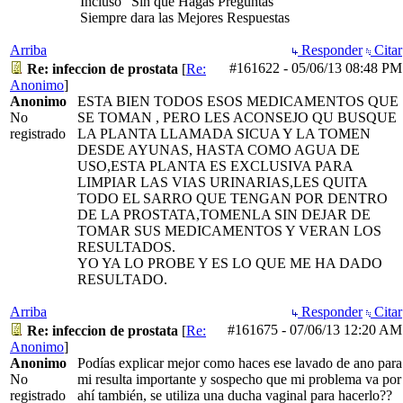
Incluso "Sin que Hagas Preguntas"
Siempre dara las Mejores Respuestas
Arriba
Responder
Citar
#161622
-
05/06/13
08:48 PM
Re: infeccion de prostata
[
Re:
Anonimo
]
Anonimo
ESTA BIEN TODOS ESOS MEDICAMENTOS QUE
No
SE TOMAN , PERO LES ACONSEJO QU BUSQUE
registrado
LA PLANTA LLAMADA SICUA Y LA TOMEN
DESDE AYUNAS, HASTA COMO AGUA DE
USO,ESTA PLANTA ES EXCLUSIVA PARA
LIMPIAR LAS VIAS URINARIAS,LES QUITA
TODO EL SARRO QUE TENGAN POR DENTRO
DE LA PROSTATA,TOMENLA SIN DEJAR DE
TOMAR SUS MEDICAMENTOS Y VERAN LOS
RESULTADOS.
YO YA LO PROBE Y ES LO QUE ME HA DADO
RESULTADO.
Arriba
Responder
Citar
#161675
-
07/06/13
12:20 AM
Re: infeccion de prostata
[
Re:
Anonimo
]
Anonimo
Podías explicar mejor como haces ese lavado de ano para
No
mi resulta importante y sospecho que mi problema va por
registrado
ahí también, se utiliza una ducha vaginal para hacerlo??