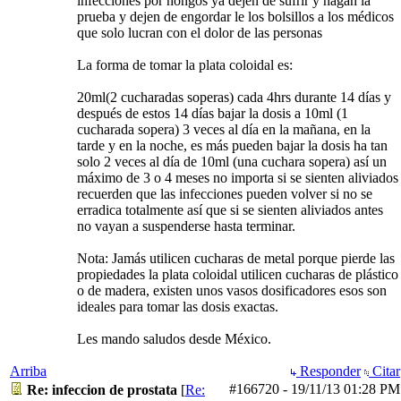
infecciones por hongos ya dejen de sufrir y hagan la
prueba y dejen de engordar le los bolsillos a los médicos
que solo lucran con el dolor de las personas
La forma de tomar la plata coloidal es:
20ml(2 cucharadas soperas) cada 4hrs durante 14 días y
después de estos 14 días bajar la dosis a 10ml (1
cucharada sopera) 3 veces al día en la mañana, en la
tarde y en la noche, es más pueden bajar la dosis ha tan
solo 2 veces al día de 10ml (una cuchara sopera) así un
máximo de 3 o 4 meses no importa si se sienten aliviados
recuerden que las infecciones pueden volver si no se
erradica totalmente así que si se sienten aliviados antes
no vayan a suspenderse hasta terminar.
Nota: Jamás utilicen cucharas de metal porque pierde las
propiedades la plata coloidal utilicen cucharas de plástico
o de madera, existen unos vasos dosificadores esos son
ideales para tomar las dosis exactas.
Les mando saludos desde México.
Arriba
Responder
Citar
#166720
-
19/11/13
01:28 PM
Re: infeccion de prostata
[
Re: