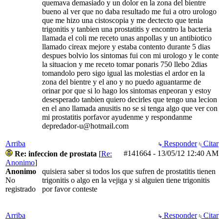
quemava demasiado y un dolor en la zona del bientre
bueno al ver que no daba resultado me fui a otro urologo
que me hizo una cistoscopia y me dectecto que tenia
trigonitis y tanbien una prostatitis y encontro la bacteria
llamada el coli me receto unas anpollas y un antibiotico
llamado cireax mejore y estaba contento durante 5 dias
despues bolvio los sintomas fui con mi urologo y le conte
la situacion y me receto tomar ponaris 750 llebo 2dias
tomandolo pero sigo igual las molestias el ardor en la
zona del bientre y el ano y no puedo aguantarme de
orinar por que si lo hago los sintomas enpeoran y estoy
desesperado tanbien quiero decirles que tengo una lecion
en el ano llamada anusitis no se si tenga algo que ver con
mi prostatitis porfavor ayudenme y respondanme
depredador-u@hotmail.com
Arriba
Responder
Citar
#141664
-
13/05/12
12:40 AM
Re: infeccion de prostata
[
Re:
Anonimo
]
Anonimo
quisiera saber si todos los que sufren de prostatitis tienen
No
trigonitis o algo en la vejiga y si alguien tiene trigonitis
registrado
por favor conteste
Arriba
Responder
Citar