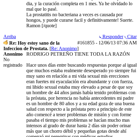
dia, y la curación completa en 1 mes. Ya he olvidado lo
mal que lo pasé.
La prostatitis no bacteriana a veces es causada por
hongos, y puede curarse facil y definitivamente! Suerte.
Ramon [/quote]
Arriba
Responder
Citar
#161855
-
12/06/13
07:36 AM
Re: Hoy estoy sano de la
Infeccion de Prostata.
[
Re: Anonimo
]
Anonimo
RODRIGO PETREÑO TIENE TODA LA RAZÓN
No
registrado
Hace unos días entre buscando respuestas porque al igual
que muchos estaba realmente desesperado yo siempre fui
muy sano en relación a mi vida sexual mis erecciones
eran fuertes mi eyaculación era abundante y con fuerza,
mi libido sexual estaba muy elevado a pesar de que soy
un hombre de 44 años jamás había tenido problemas con
la próstata, por herencia no había antecedentes mi padre
es un hombre de 80 años y a su edad goza de una buena
salud con respecto a la próstata pero a principio de este
año comencé a tener problemas de misión y con forme
pasaba el tiempo mis problemas se hacían mucho mas
intensos al grado de durar hasta 2 días sin poder orinar
más que un chorro débil y pequeñas gotas desde ahí
comenzó mi peregrinar con médicos estudios