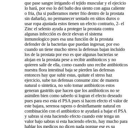
que pase sangre irrigando el tejido muscular y el ejecicio
lo hará, por eso lo del baño dea siento con agua caliente
o fria, (ha si pudieramos meter frio dentro de la prostata
sin dañarla), no permanecer sentado en sitios duros o
usar ropa ajustada estos tienen un efecto contrario, 2- el
Zinc el selenio ayuda a proteger la prostata contra
algunas infección es decir elevan el sistema
inmunologico pues esa una función de la prostata
defender de la bacterias que puedan ingresar, por eso
cuando un tiene mucho stress la defensas bajan incluido
los de la prostata por eso es que algunas bacterias se
alojan en la prostata pese a recibir antibioticos y no
quieren salir de ella, como cuando uno recibe antibioticos
nuestra flora intestinal baja se pierden las defensas
entonces hay que subir estas, quitate el stress haz
ejercicio, sube tus defensas consume zinc de manera
natural o sintetica, no solo tomar antibioticos estos
generan gastritis que hacen que los antibioticos no se
asimilen bien como saberlo si logran el efecto deseado
pues para eso esta el PSA pues si hacen efecto el valor de
este bajara, serenoa rapens o desinflamante natural en
combinación con el antibiotico te ayudará a bajar el PSA
y sabras si esta haciendo efecto cuando este tenga un
valor bajo sabras si esta haciendo efecto, hay mucho para
hablar los medicos no dicen nada porque ese es su