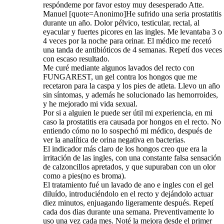
respóndeme por favor estoy muy desesperado Atte.
Manuel [quote=Anonimo]He sufrido una seria prostatitis
durante un año. Dolor pélvico, testicular, rectal, al
eyacular y fuertes picores en las ingles. Me levantaba 3 o
4 veces por la noche para orinar. El médico me recetó
una tanda de antibióticos de 4 semanas. Repetí dos veces
con escaso resultado.
Me curé mediante algunos lavados del recto con
FUNGAREST, un gel contra los hongos que me
recetaron para la caspa y los pies de atleta. Llevo un año
sin síntomas, y además he solucionado las hemorroides,
y he mejorado mi vida sexual.
Por si a alguien le puede ser útil mi experiencia, en mi
caso la prostatitis era causada por hongos en el recto. No
entiendo cómo no lo sospechó mi médico, después de
ver la analítica de orina negativa en bacterias.
El indicador más claro de los hongos creo que era la
irritación de las ingles, con una constante falsa sensación
de calzoncillos apretados, y que supuraban con un olor
como a pies(no es broma).
El tratamiento fué un lavado de ano e ingles con el gel
diluído, introduciéndolo en el recto y dejándolo actuar
diez minutos, enjuagando ligeramente después. Repetí
cada dos dias durante una semana. Preventivamente lo
uso una vez cada mes. Noté la mejora desde el primer