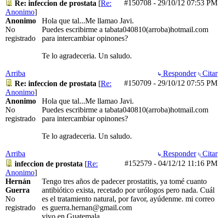
#150708
-
29/10/12
07:53 PM
Re: infeccion de prostata
[
Re:
Anonimo
]
Anonimo
Hola que tal...Me llamao Javi.
No
Puedes escribirme a tabata040810(arroba)hotmail.com
registrado
para intercambiar opinones?
Te lo agradeceria. Un saludo.
Arriba
Responder
Citar
#150709
-
29/10/12
07:55 PM
Re: infeccion de prostata
[
Re:
Anonimo
]
Anonimo
Hola que tal...Me llamao Javi.
No
Puedes escribirme a tabata040810(arroba)hotmail.com
registrado
para intercambiar opinones?
Te lo agradeceria. Un saludo.
Arriba
Responder
Citar
#152579
-
04/12/12
11:16 PM
infeccion de prostata
[
Re:
Anonimo
]
Hernán
Tengo tres años de padecer prostatitis, ya tomé cuanto
Guerra
antibiótico exista, recetado por urólogos pero nada. Cuál
No
es el tratamiento natural, por favor, ayúdenme. mi correo
registrado
es guerra.hernan@gmail.com
vivo en Guatemala