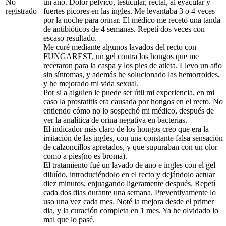
No
un año. Dolor pélvico, testicular, rectal, al eyacular y
registrado
fuertes picores en las ingles. Me levantaba 3 o 4 veces
por la noche para orinar. El médico me recetó una tanda
de antibióticos de 4 semanas. Repetí dos veces con
escaso resultado.
Me curé mediante algunos lavados del recto con
FUNGAREST, un gel contra los hongos que me
recetaron para la caspa y los pies de atleta. Llevo un año
sin síntomas, y además he solucionado las hemorroides,
y he mejorado mi vida sexual.
Por si a alguien le puede ser útil mi experiencia, en mi
caso la prostatitis era causada por hongos en el recto. No
entiendo cómo no lo sospechó mi médico, después de
ver la analítica de orina negativa en bacterias.
El indicador más claro de los hongos creo que era la
irritación de las ingles, con una constante falsa sensación
de calzoncillos apretados, y que supuraban con un olor
como a pies(no es broma).
El tratamiento fué un lavado de ano e ingles con el gel
diluído, introduciéndolo en el recto y dejándolo actuar
diez minutos, enjuagando ligeramente después. Repetí
cada dos dias durante una semana. Preventivamente lo
uso una vez cada mes. Noté la mejora desde el primer
dia, y la curación completa en 1 mes. Ya he olvidado lo
mal que lo pasé.