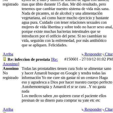
registrado
mas que tibio durante 15 dìas. Me diò resultado, pero
tenemos que cambiar nuestro sistema de vida màs sana.
Nada de picantes, ni de alcohol y una alimentaciòn
vegetariana, asì como hacer mucho ejercicio y bastante
agua pura. Cuidado con tener relaciones sexuales con
mujeres de vida libertina y sobre todo no hacer sexo anal,
porque existe muchas bacterias intestinales que se
introducen por el orificio del pene. Si no caambian su
vida, seguiràn con la enfermedad, por màs antibiòtico
que se apliquen. Felicidades.
Arriba
Responder
Citar
#150601
-
27/10/12
01:02 PM
Re: infeccion de prostata
[
Re:
Anonimo
]
Anonimo
Todas las prostatalites tienen cura Solo se alimentar sano
No
y hacer Amaroli busque en Google y tendra todas las
registrado
información Yo me cure sin gastar ni un centavo Haga
eso y agradesca a Dios por hacer nuestro cuerpo perfecto
Autohemoterapia y Amaroli el sr se cura ..Y no gasta
nada
Los medicos saben ,no quieren curar el paciente ellos
presisan de su dinero para comprar su yate etc etc
Arriba
Responder
Citar