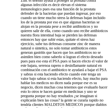
Zinc el selenio ayuda a proteger la prostata contra
algunas infección es decir elevan el sistema
inmunologico pues esa una función de la prostata
defender de la bacterias que puedan ingresar, por eso
cuando un tiene mucho stress la defensas bajan incluido
los de la prostata por eso es que algunas bacterias se
alojan en la prostata pese a recibir antibioticos y no
quieren salir de ella, como cuando uno recibe antibioticos
nuestra flora intestinal baja se pierden las defensas
entonces hay que subir estas, quitate el stress haz
ejercicio, sube tus defensas consume zinc de manera
natural o sintetica, no solo tomar antibioticos estos
generan gastritis que hacen que los antibioticos no se
asimilen bien como saberlo si logran el efecto deseado
pues para eso esta el PSA pues si hacen efecto el valor de
este bajara, serenoa rapens o desinflamante natural en
combinación con el antibiotico te ayudará a bajar el PSA
y sabras si esta haciendo efecto cuando este tenga un
valor bajo sabras si esta haciendo efecto, hay mucho para
hablar los medicos no dicen nada porque ese es su
negocio, dicen muchas cosa tenemos que evaluarlo hacer
esto lo otros te hacen gastar en medicinas y uno se
pregunta porque no hay resultados ¿se imaginan si
explicarán bien las cosas? la gente se curaría rapido no
tendría clientes MALDITOS MEDICOS porque diablos