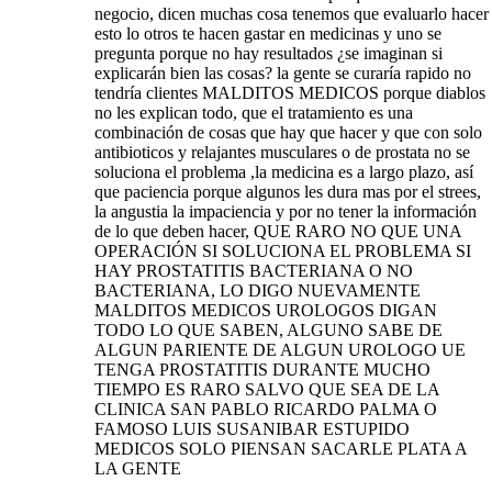
negocio, dicen muchas cosa tenemos que evaluarlo hacer
esto lo otros te hacen gastar en medicinas y uno se
pregunta porque no hay resultados ¿se imaginan si
explicarán bien las cosas? la gente se curaría rapido no
tendría clientes MALDITOS MEDICOS porque diablos
no les explican todo, que el tratamiento es una
combinación de cosas que hay que hacer y que con solo
antibioticos y relajantes musculares o de prostata no se
soluciona el problema ,la medicina es a largo plazo, así
que paciencia porque algunos les dura mas por el strees,
la angustia la impaciencia y por no tener la información
de lo que deben hacer, QUE RARO NO QUE UNA
OPERACIÓN SI SOLUCIONA EL PROBLEMA SI
HAY PROSTATITIS BACTERIANA O NO
BACTERIANA, LO DIGO NUEVAMENTE
MALDITOS MEDICOS UROLOGOS DIGAN
TODO LO QUE SABEN, ALGUNO SABE DE
ALGUN PARIENTE DE ALGUN UROLOGO UE
TENGA PROSTATITIS DURANTE MUCHO
TIEMPO ES RARO SALVO QUE SEA DE LA
CLINICA SAN PABLO RICARDO PALMA O
FAMOSO LUIS SUSANIBAR ESTUPIDO
MEDICOS SOLO PIENSAN SACARLE PLATA A
LA GENTE