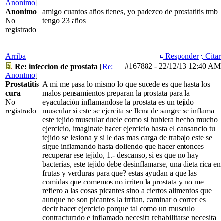
Anonimo
]
Anonimo
amigo cuantos años tienes, yo padezco de prostatitis tmb
No
tengo 23 años
registrado
Arriba
Responder
Citar
#167882
-
22/12/13
12:40 AM
Re: infeccion de prostata
[
Re:
Anonimo
]
Prostatitis
A mi me pasa lo mismo lo que sucede es que hasta los
cura
malos pensamientos preparan la prostata para la
No
eyaculación inflamandose la prostata es un tejido
registrado
muscular si este se ejercita se llena de sangre se inflama
este tejido muscular duele como si hubiera hecho mucho
ejercicio, imaginate hacer ejercicio hasta el cansancio tu
tejido se lesiona y si le das mas carga de trabajo este se
sigue inflamando hasta doliendo que hacer entonces
recuperar ese tejido, 1.- descanso, si es que no hay
bacterias, este tejido debe desinflamarse, una dieta rica en
frutas y verduras para que? estas ayudan a que las
comidas que comemos no irriten la prostata y no me
refiero a las cosas picantes sino a ciertos alimentos que
aunque no son picantes la irritan, caminar o correr es
decir hacer ejercicio porque tal como un musculo
contracturado e inflamado necesita rehabilitarse necesita