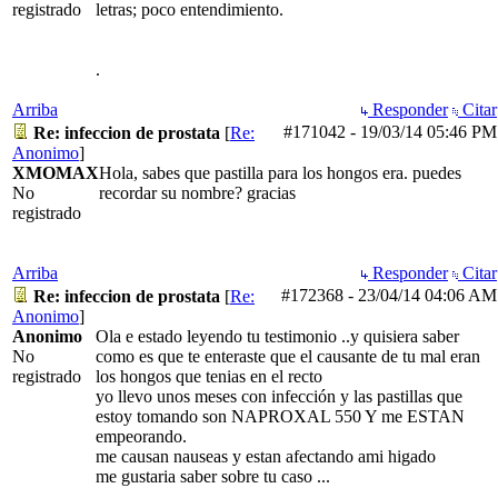
registrado
letras; poco entendimiento.
.
Arriba
Responder
Citar
#171042
-
19/03/14
05:46 PM
Re: infeccion de prostata
[
Re:
Anonimo
]
XMOMAX
Hola, sabes que pastilla para los hongos era. puedes
No
recordar su nombre? gracias
registrado
Arriba
Responder
Citar
#172368
-
23/04/14
04:06 AM
Re: infeccion de prostata
[
Re:
Anonimo
]
Anonimo
Ola e estado leyendo tu testimonio ..y quisiera saber
No
como es que te enteraste que el causante de tu mal eran
registrado
los hongos que tenias en el recto
yo llevo unos meses con infección y las pastillas que
estoy tomando son NAPROXAL 550 Y me ESTAN
empeorando.
me causan nauseas y estan afectando ami higado
me gustaria saber sobre tu caso ...