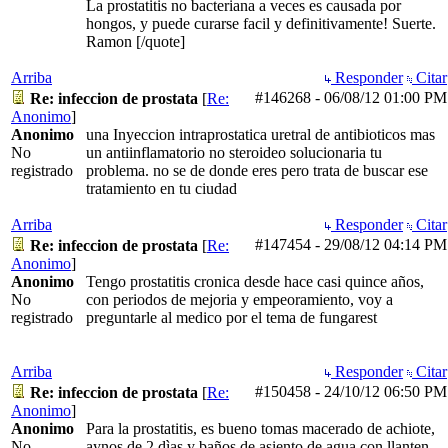
La prostatitis no bacteriana a veces es causada por
hongos, y puede curarse facil y definitivamente! Suerte.
Ramon [/quote]
Arriba
Responder
Citar
#146268
-
06/08/12
01:00 PM
Re: infeccion de prostata
[
Re:
Anonimo
]
Anonimo
una Inyeccion intraprostatica uretral de antibioticos mas
No
un antiinflamatorio no steroideo solucionaria tu
registrado
problema. no se de donde eres pero trata de buscar ese
tratamiento en tu ciudad
Arriba
Responder
Citar
#147454
-
29/08/12
04:14 PM
Re: infeccion de prostata
[
Re:
Anonimo
]
Anonimo
Tengo prostatitis cronica desde hace casi quince años,
No
con periodos de mejoria y empeoramiento, voy a
registrado
preguntarle al medico por el tema de fungarest
Arriba
Responder
Citar
#150458
-
24/10/12
06:50 PM
Re: infeccion de prostata
[
Re:
Anonimo
]
Anonimo
Para la prostatitis, es bueno tomas macerado de achiote,
No
aynos de 2 dìas y baños de asiento de agua con llanten,