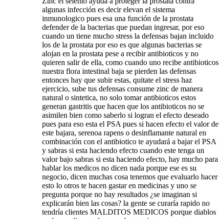
Zinc el selenio ayuda a proteger la prostata contra
algunas infección es decir elevan el sistema
inmunologico pues esa una función de la prostata
defender de la bacterias que puedan ingresar, por eso
cuando un tiene mucho stress la defensas bajan incluido
los de la prostata por eso es que algunas bacterias se
alojan en la prostata pese a recibir antibioticos y no
quieren salir de ella, como cuando uno recibe antibioticos
nuestra flora intestinal baja se pierden las defensas
entonces hay que subir estas, quitate el stress haz
ejercicio, sube tus defensas consume zinc de manera
natural o sintetica, no solo tomar antibioticos estos
generan gastritis que hacen que los antibioticos no se
asimilen bien como saberlo si logran el efecto deseado
pues para eso esta el PSA pues si hacen efecto el valor de
este bajara, serenoa rapens o desinflamante natural en
combinación con el antibiotico te ayudará a bajar el PSA
y sabras si esta haciendo efecto cuando este tenga un
valor bajo sabras si esta haciendo efecto, hay mucho para
hablar los medicos no dicen nada porque ese es su
negocio, dicen muchas cosa tenemos que evaluarlo hacer
esto lo otros te hacen gastar en medicinas y uno se
pregunta porque no hay resultados ¿se imaginan si
explicarán bien las cosas? la gente se curaría rapido no
tendría clientes MALDITOS MEDICOS porque diablos