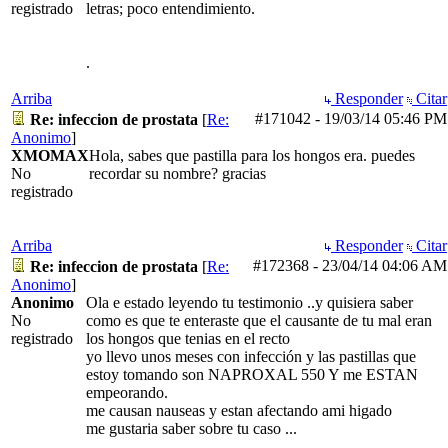
registrado
letras; poco entendimiento.
.
Arriba
Responder
Citar
#171042
-
19/03/14
05:46 PM
Re: infeccion de prostata
[
Re:
Anonimo
]
XMOMAX
Hola, sabes que pastilla para los hongos era. puedes
No
recordar su nombre? gracias
registrado
Arriba
Responder
Citar
#172368
-
23/04/14
04:06 AM
Re: infeccion de prostata
[
Re:
Anonimo
]
Anonimo
Ola e estado leyendo tu testimonio ..y quisiera saber
No
como es que te enteraste que el causante de tu mal eran
registrado
los hongos que tenias en el recto
yo llevo unos meses con infección y las pastillas que
estoy tomando son NAPROXAL 550 Y me ESTAN
empeorando.
me causan nauseas y estan afectando ami higado
me gustaria saber sobre tu caso ...