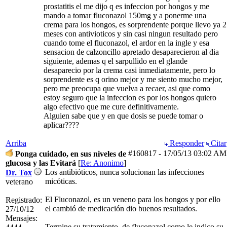
prostatitis el me dijo q es infeccion por hongos y me
mando a tomar fluconazol 150mg y a ponerme una
crema para los hongos, es sorprendente porque llevo ya 2
meses con antivioticos y sin casi ningun resultado pero
cuando tome el fluconazol, el ardor en la ingle y esa
sensacion de calzoncillo apretado desaparecieron al dia
siguiente, ademas q el sarpullido en el glande
desaparecio por la crema casi inmediatamente, pero lo
sorprendente es q orino mejor y me siento mucho mejor,
pero me preocupa que vuelva a recaer, asi que como
estoy seguro que la infeccion es por los hongos quiero
algo efectivo que me cure definitivamente.
Alguien sabe que y en que dosis se puede tomar o
aplicar????
Arriba
Responder
Citar
#160817
-
17/05/13
03:02 AM
Ponga cuidado, en sus niveles de
glucosa y las Evitará
[
Re: Anonimo
]
Los antibióticos, nunca solucionan las infecciones
Dr. Tox
micóticas.
veterano
El Fluconazol, es un veneno para los hongos y por ello
Registrado:
el cambió de medicación dio buenos resultados.
27/10/12
Mensajes:
Termine su tratamiento, de fluconazol como le indico su