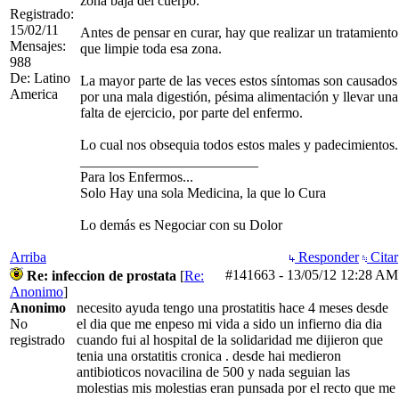
zona baja del cuerpo.
Registrado:
15/02/11
Antes de pensar en curar, hay que realizar un tratamiento
Mensajes:
que limpie toda esa zona.
988
De: Latino
La mayor parte de las veces estos síntomas son causados
America
por una mala digestión, pésima alimentación y llevar una
falta de ejercicio, por parte del enfermo.
Lo cual nos obsequia todos estos males y padecimientos.
_________________________
Para los Enfermos...
Solo Hay una sola Medicina, la que lo Cura
Lo demás es Negociar con su Dolor
Arriba
Responder
Citar
#141663
-
13/05/12
12:28 AM
Re: infeccion de prostata
[
Re:
Anonimo
]
Anonimo
necesito ayuda tengo una prostatitis hace 4 meses desde
No
el dia que me enpeso mi vida a sido un infierno dia dia
registrado
cuando fui al hospital de la solidaridad me dijieron que
tenia una orstatitis cronica . desde hai medieron
antibioticos novacilina de 500 y nada seguian las
molestias mis molestias eran punsada por el recto que me