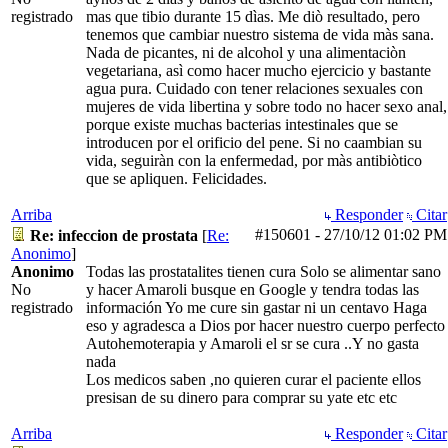
registrado
mas que tibio durante 15 dìas. Me diò resultado, pero
tenemos que cambiar nuestro sistema de vida màs sana.
Nada de picantes, ni de alcohol y una alimentaciòn
vegetariana, asì como hacer mucho ejercicio y bastante
agua pura. Cuidado con tener relaciones sexuales con
mujeres de vida libertina y sobre todo no hacer sexo anal,
porque existe muchas bacterias intestinales que se
introducen por el orificio del pene. Si no caambian su
vida, seguiràn con la enfermedad, por màs antibiòtico
que se apliquen. Felicidades.
Arriba
Responder
Citar
#150601
-
27/10/12
01:02 PM
Re: infeccion de prostata
[
Re:
Anonimo
]
Anonimo
Todas las prostatalites tienen cura Solo se alimentar sano
No
y hacer Amaroli busque en Google y tendra todas las
registrado
información Yo me cure sin gastar ni un centavo Haga
eso y agradesca a Dios por hacer nuestro cuerpo perfecto
Autohemoterapia y Amaroli el sr se cura ..Y no gasta
nada
Los medicos saben ,no quieren curar el paciente ellos
presisan de su dinero para comprar su yate etc etc
Arriba
Responder
Citar