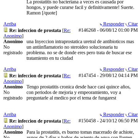
La prostatitis no bacteriana a veces es causada por
hongos, y puede curarse facil y definitivamente! Suerte.
Ramon [/quote]
Arriba
Responder
Citar
#146268
-
06/08/12
01:00 PM
Re: infeccion de prostata
[
Re:
Anonimo
]
Anonimo
una Inyeccion intraprostatica uretral de antibioticos mas
No
un antiinflamatorio no steroideo solucionaria tu
registrado
problema. no se de donde eres pero trata de buscar ese
tratamiento en tu ciudad
Arriba
Responder
Citar
#147454
-
29/08/12
04:14 PM
Re: infeccion de prostata
[
Re:
Anonimo
]
Anonimo
Tengo prostatitis cronica desde hace casi quince años,
No
con periodos de mejoria y empeoramiento, voy a
registrado
preguntarle al medico por el tema de fungarest
Arriba
Responder
Citar
#150458
-
24/10/12
06:50 PM
Re: infeccion de prostata
[
Re:
Anonimo
]
Anonimo
Para la prostatitis, es bueno tomas macerado de achiote,
No
aynos de 2 dìas y baños de asiento de agua con llanten,