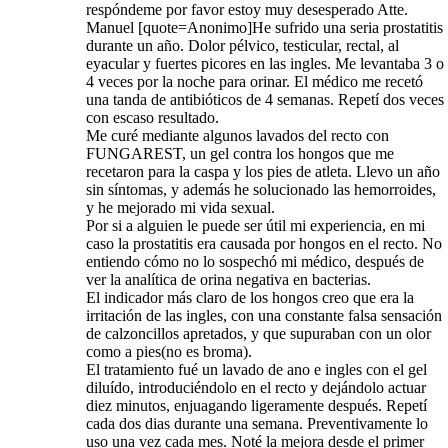
respóndeme por favor estoy muy desesperado Atte.
Manuel [quote=Anonimo]He sufrido una seria prostatitis
durante un año. Dolor pélvico, testicular, rectal, al
eyacular y fuertes picores en las ingles. Me levantaba 3 o
4 veces por la noche para orinar. El médico me recetó
una tanda de antibióticos de 4 semanas. Repetí dos veces
con escaso resultado.
Me curé mediante algunos lavados del recto con
FUNGAREST, un gel contra los hongos que me
recetaron para la caspa y los pies de atleta. Llevo un año
sin síntomas, y además he solucionado las hemorroides,
y he mejorado mi vida sexual.
Por si a alguien le puede ser útil mi experiencia, en mi
caso la prostatitis era causada por hongos en el recto. No
entiendo cómo no lo sospechó mi médico, después de
ver la analítica de orina negativa en bacterias.
El indicador más claro de los hongos creo que era la
irritación de las ingles, con una constante falsa sensación
de calzoncillos apretados, y que supuraban con un olor
como a pies(no es broma).
El tratamiento fué un lavado de ano e ingles con el gel
diluído, introduciéndolo en el recto y dejándolo actuar
diez minutos, enjuagando ligeramente después. Repetí
cada dos dias durante una semana. Preventivamente lo
uso una vez cada mes. Noté la mejora desde el primer