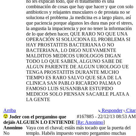
no les explican todo, que el tratamiento es una
combinación de cosas que hay que hacer y que con solo
antibioticos y relajantes musculares o de prostata no se
soluciona el problema ,la medicina es a largo plazo, así
que paciencia porque algunos les dura mas por el strees,
la angustia la impaciencia y por no tener la información
de lo que deben hacer, QUE RARO NO QUE UNA
OPERACIÓN SI SOLUCIONA EL PROBLEMA SI
HAY PROSTATITIS BACTERIANA O NO
BACTERIANA, LO DIGO NUEVAMENTE
MALDITOS MEDICOS UROLOGOS DIGAN
TODO LO QUE SABEN, ALGUNO SABE DE
ALGUN PARIENTE DE ALGUN UROLOGO UE
TENGA PROSTATITIS DURANTE MUCHO
TIEMPO ES RARO SALVO QUE SEA DE LA
CLINICA SAN PABLO RICARDO PALMA O
FAMOSO LUIS SUSANIBAR ESTUPIDO
MEDICOS SOLO PIENSAN SACARLE PLATA A
LA GENTE
Arriba
Responder
Citar
#167885
-
22/12/13
08:53 AM
Joder con el pergamino que
dejáis ALGUIEN LO ENTIENDE
[
Re: Anonimo
]
Anonimo
Vaya con el chaval; estáis más tocado que la puerta del
No
templo. Habéis impuesto vuestro pergamino muchas