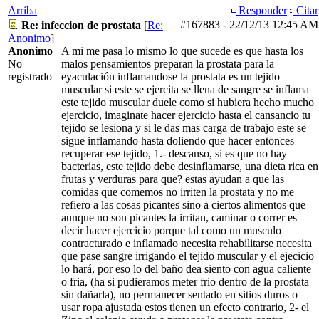
Arriba
Responder
Citar
#167883
-
22/12/13
12:45 AM
Re: infeccion de prostata
[
Re:
Anonimo
]
Anonimo
A mi me pasa lo mismo lo que sucede es que hasta los
No
malos pensamientos preparan la prostata para la
registrado
eyaculación inflamandose la prostata es un tejido
muscular si este se ejercita se llena de sangre se inflama
este tejido muscular duele como si hubiera hecho mucho
ejercicio, imaginate hacer ejercicio hasta el cansancio tu
tejido se lesiona y si le das mas carga de trabajo este se
sigue inflamando hasta doliendo que hacer entonces
recuperar ese tejido, 1.- descanso, si es que no hay
bacterias, este tejido debe desinflamarse, una dieta rica en
frutas y verduras para que? estas ayudan a que las
comidas que comemos no irriten la prostata y no me
refiero a las cosas picantes sino a ciertos alimentos que
aunque no son picantes la irritan, caminar o correr es
decir hacer ejercicio porque tal como un musculo
contracturado e inflamado necesita rehabilitarse necesita
que pase sangre irrigando el tejido muscular y el ejecicio
lo hará, por eso lo del baño dea siento con agua caliente
o fria, (ha si pudieramos meter frio dentro de la prostata
sin dañarla), no permanecer sentado en sitios duros o
usar ropa ajustada estos tienen un efecto contrario, 2- el