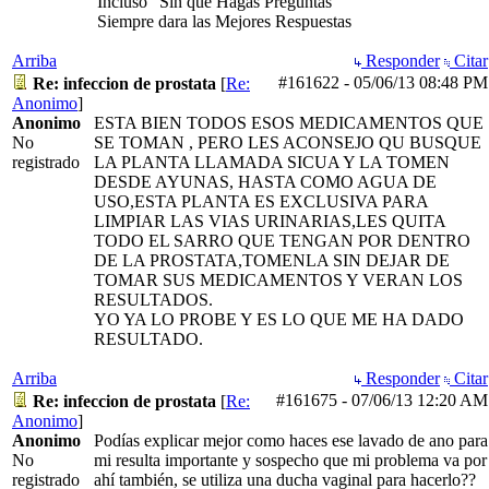
Incluso "Sin que Hagas Preguntas"
Siempre dara las Mejores Respuestas
Arriba
Responder
Citar
#161622
-
05/06/13
08:48 PM
Re: infeccion de prostata
[
Re:
Anonimo
]
Anonimo
ESTA BIEN TODOS ESOS MEDICAMENTOS QUE
No
SE TOMAN , PERO LES ACONSEJO QU BUSQUE
registrado
LA PLANTA LLAMADA SICUA Y LA TOMEN
DESDE AYUNAS, HASTA COMO AGUA DE
USO,ESTA PLANTA ES EXCLUSIVA PARA
LIMPIAR LAS VIAS URINARIAS,LES QUITA
TODO EL SARRO QUE TENGAN POR DENTRO
DE LA PROSTATA,TOMENLA SIN DEJAR DE
TOMAR SUS MEDICAMENTOS Y VERAN LOS
RESULTADOS.
YO YA LO PROBE Y ES LO QUE ME HA DADO
RESULTADO.
Arriba
Responder
Citar
#161675
-
07/06/13
12:20 AM
Re: infeccion de prostata
[
Re:
Anonimo
]
Anonimo
Podías explicar mejor como haces ese lavado de ano para
No
mi resulta importante y sospecho que mi problema va por
registrado
ahí también, se utiliza una ducha vaginal para hacerlo??