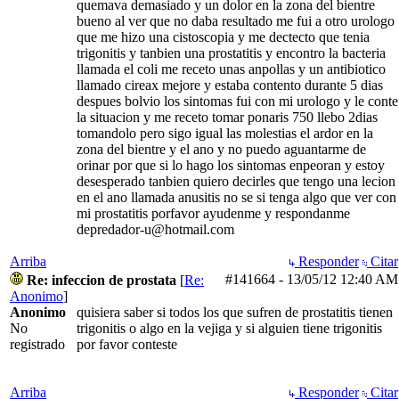
quemava demasiado y un dolor en la zona del bientre
bueno al ver que no daba resultado me fui a otro urologo
que me hizo una cistoscopia y me dectecto que tenia
trigonitis y tanbien una prostatitis y encontro la bacteria
llamada el coli me receto unas anpollas y un antibiotico
llamado cireax mejore y estaba contento durante 5 dias
despues bolvio los sintomas fui con mi urologo y le conte
la situacion y me receto tomar ponaris 750 llebo 2dias
tomandolo pero sigo igual las molestias el ardor en la
zona del bientre y el ano y no puedo aguantarme de
orinar por que si lo hago los sintomas enpeoran y estoy
desesperado tanbien quiero decirles que tengo una lecion
en el ano llamada anusitis no se si tenga algo que ver con
mi prostatitis porfavor ayudenme y respondanme
depredador-u@hotmail.com
Arriba
Responder
Citar
#141664
-
13/05/12
12:40 AM
Re: infeccion de prostata
[
Re:
Anonimo
]
Anonimo
quisiera saber si todos los que sufren de prostatitis tienen
No
trigonitis o algo en la vejiga y si alguien tiene trigonitis
registrado
por favor conteste
Arriba
Responder
Citar