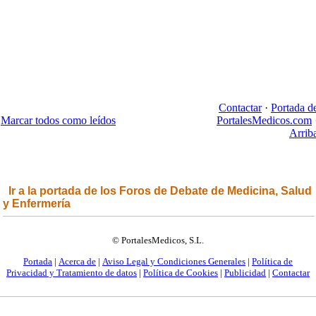
Contactar
·
Portada d
Marcar todos como leídos
PortalesMedicos.com
Arrib
Ir a la portada de los Foros de Debate de Medicina, Salud
y Enfermería
© PortalesMedicos, S.L.
Portada
|
Acerca de
|
Aviso Legal y Condiciones Generales
|
Política de
Privacidad y Tratamiento de datos
|
Política de Cookies
|
Publicidad
|
Contactar