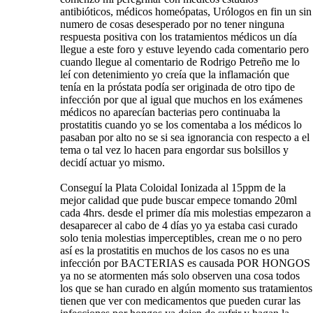
antibióticos, médicos homeópatas, Urólogos en fin un sin
numero de cosas desesperado por no tener ninguna
respuesta positiva con los tratamientos médicos un día
llegue a este foro y estuve leyendo cada comentario pero
cuando llegue al comentario de Rodrigo Petreño me lo
leí con detenimiento yo creía que la inflamación que
tenía en la próstata podía ser originada de otro tipo de
infección por que al igual que muchos en los exámenes
médicos no aparecían bacterias pero continuaba la
prostatitis cuando yo se los comentaba a los médicos lo
pasaban por alto no se si sea ignorancia con respecto a el
tema o tal vez lo hacen para engordar sus bolsillos y
decidí actuar yo mismo.
Conseguí la Plata Coloidal Ionizada al 15ppm de la
mejor calidad que pude buscar empece tomando 20ml
cada 4hrs. desde el primer día mis molestias empezaron a
desaparecer al cabo de 4 días yo ya estaba casi curado
solo tenia molestias imperceptibles, crean me o no pero
así es la prostatitis en muchos de los casos no es una
infección por BACTERIAS es causada POR HONGOS
ya no se atormenten más solo observen una cosa todos
los que se han curado en algún momento sus tratamientos
tienen que ver con medicamentos que pueden curar las