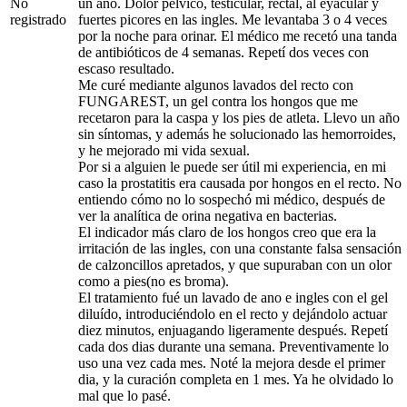
No
un año. Dolor pélvico, testicular, rectal, al eyacular y
registrado
fuertes picores en las ingles. Me levantaba 3 o 4 veces
por la noche para orinar. El médico me recetó una tanda
de antibióticos de 4 semanas. Repetí dos veces con
escaso resultado.
Me curé mediante algunos lavados del recto con
FUNGAREST, un gel contra los hongos que me
recetaron para la caspa y los pies de atleta. Llevo un año
sin síntomas, y además he solucionado las hemorroides,
y he mejorado mi vida sexual.
Por si a alguien le puede ser útil mi experiencia, en mi
caso la prostatitis era causada por hongos en el recto. No
entiendo cómo no lo sospechó mi médico, después de
ver la analítica de orina negativa en bacterias.
El indicador más claro de los hongos creo que era la
irritación de las ingles, con una constante falsa sensación
de calzoncillos apretados, y que supuraban con un olor
como a pies(no es broma).
El tratamiento fué un lavado de ano e ingles con el gel
diluído, introduciéndolo en el recto y dejándolo actuar
diez minutos, enjuagando ligeramente después. Repetí
cada dos dias durante una semana. Preventivamente lo
uso una vez cada mes. Noté la mejora desde el primer
dia, y la curación completa en 1 mes. Ya he olvidado lo
mal que lo pasé.