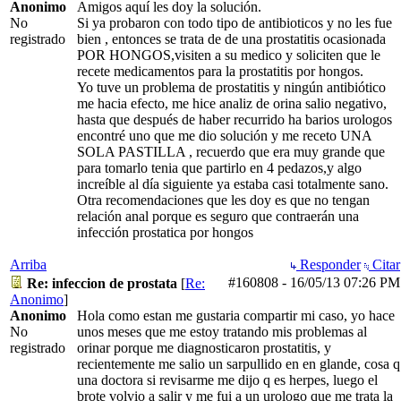
Anonimo
Amigos aquí les doy la solución.
No
Si ya probaron con todo tipo de antibioticos y no les fue
registrado
bien , entonces se trata de de una prostatitis ocasionada
POR HONGOS,visiten a su medico y soliciten que le
recete medicamentos para la prostatitis por hongos.
Yo tuve un problema de prostatitis y ningún antibiótico
me hacia efecto, me hice analiz de orina salio negativo,
hasta que después de haber recurrido ha barios urologos
encontré uno que me dio solución y me receto UNA
SOLA PASTILLA , recuerdo que era muy grande que
para tomarlo tenia que partirlo en 4 pedazos,y algo
increíble al día siguiente ya estaba casi totalmente sano.
Otra recomendaciones que les doy es que no tengan
relación anal porque es seguro que contraerán una
infección prostatica por hongos
Arriba
Responder
Citar
#160808
-
16/05/13
07:26 PM
Re: infeccion de prostata
[
Re:
Anonimo
]
Anonimo
Hola como estan me gustaria compartir mi caso, yo hace
No
unos meses que me estoy tratando mis problemas al
registrado
orinar porque me diagnosticaron prostatitis, y
recientemente me salio un sarpullido en en glande, cosa q
una doctora si revisarme me dijo q es herpes, luego el
brote volvio a salir y me fui a un urologo que me trata la