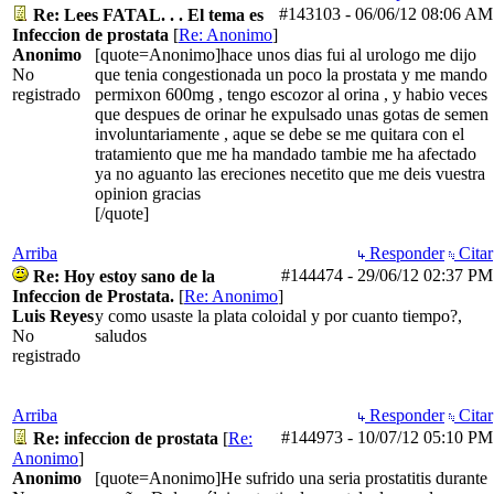
#143103
-
06/06/12
08:06 AM
Re: Lees FATAL. . . El tema es
Infeccion de prostata
[
Re: Anonimo
]
Anonimo
[quote=Anonimo]hace unos dias fui al urologo me dijo
No
que tenia congestionada un poco la prostata y me mando
registrado
permixon 600mg , tengo escozor al orina , y habio veces
que despues de orinar he expulsado unas gotas de semen
involuntariamente , aque se debe se me quitara con el
tratamiento que me ha mandado tambie me ha afectado
ya no aguanto las ereciones necetito que me deis vuestra
opinion gracias
[/quote]
Arriba
Responder
Citar
#144474
-
29/06/12
02:37 PM
Re: Hoy estoy sano de la
Infeccion de Prostata.
[
Re: Anonimo
]
Luis Reyes
y como usaste la plata coloidal y por cuanto tiempo?,
No
saludos
registrado
Arriba
Responder
Citar
#144973
-
10/07/12
05:10 PM
Re: infeccion de prostata
[
Re:
Anonimo
]
Anonimo
[quote=Anonimo]He sufrido una seria prostatitis durante