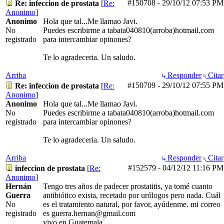
#150708
-
29/10/12
07:53 PM
Re: infeccion de prostata
[
Re:
Anonimo
]
Anonimo
Hola que tal...Me llamao Javi.
No
Puedes escribirme a tabata040810(arroba)hotmail.com
registrado
para intercambiar opinones?
Te lo agradeceria. Un saludo.
Arriba
Responder
Citar
#150709
-
29/10/12
07:55 PM
Re: infeccion de prostata
[
Re:
Anonimo
]
Anonimo
Hola que tal...Me llamao Javi.
No
Puedes escribirme a tabata040810(arroba)hotmail.com
registrado
para intercambiar opinones?
Te lo agradeceria. Un saludo.
Arriba
Responder
Citar
#152579
-
04/12/12
11:16 PM
infeccion de prostata
[
Re:
Anonimo
]
Hernán
Tengo tres años de padecer prostatitis, ya tomé cuanto
Guerra
antibiótico exista, recetado por urólogos pero nada. Cuál
No
es el tratamiento natural, por favor, ayúdenme. mi correo
registrado
es guerra.hernan@gmail.com
vivo en Guatemala