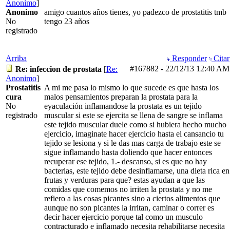
Anonimo
]
Anonimo
amigo cuantos años tienes, yo padezco de prostatitis tmb
No
tengo 23 años
registrado
Arriba
Responder
Citar
#167882
-
22/12/13
12:40 AM
Re: infeccion de prostata
[
Re:
Anonimo
]
Prostatitis
A mi me pasa lo mismo lo que sucede es que hasta los
cura
malos pensamientos preparan la prostata para la
No
eyaculación inflamandose la prostata es un tejido
registrado
muscular si este se ejercita se llena de sangre se inflama
este tejido muscular duele como si hubiera hecho mucho
ejercicio, imaginate hacer ejercicio hasta el cansancio tu
tejido se lesiona y si le das mas carga de trabajo este se
sigue inflamando hasta doliendo que hacer entonces
recuperar ese tejido, 1.- descanso, si es que no hay
bacterias, este tejido debe desinflamarse, una dieta rica en
frutas y verduras para que? estas ayudan a que las
comidas que comemos no irriten la prostata y no me
refiero a las cosas picantes sino a ciertos alimentos que
aunque no son picantes la irritan, caminar o correr es
decir hacer ejercicio porque tal como un musculo
contracturado e inflamado necesita rehabilitarse necesita