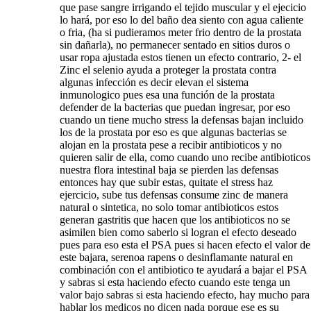
que pase sangre irrigando el tejido muscular y el ejecicio
lo hará, por eso lo del baño dea siento con agua caliente
o fria, (ha si pudieramos meter frio dentro de la prostata
sin dañarla), no permanecer sentado en sitios duros o
usar ropa ajustada estos tienen un efecto contrario, 2- el
Zinc el selenio ayuda a proteger la prostata contra
algunas infección es decir elevan el sistema
inmunologico pues esa una función de la prostata
defender de la bacterias que puedan ingresar, por eso
cuando un tiene mucho stress la defensas bajan incluido
los de la prostata por eso es que algunas bacterias se
alojan en la prostata pese a recibir antibioticos y no
quieren salir de ella, como cuando uno recibe antibioticos
nuestra flora intestinal baja se pierden las defensas
entonces hay que subir estas, quitate el stress haz
ejercicio, sube tus defensas consume zinc de manera
natural o sintetica, no solo tomar antibioticos estos
generan gastritis que hacen que los antibioticos no se
asimilen bien como saberlo si logran el efecto deseado
pues para eso esta el PSA pues si hacen efecto el valor de
este bajara, serenoa rapens o desinflamante natural en
combinación con el antibiotico te ayudará a bajar el PSA
y sabras si esta haciendo efecto cuando este tenga un
valor bajo sabras si esta haciendo efecto, hay mucho para
hablar los medicos no dicen nada porque ese es su