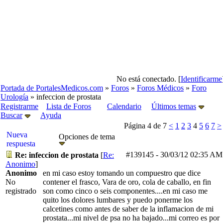
No está conectado. [
Identificarme
Portada de PortalesMedicos.com
»
Foros
»
Foros Médicos
»
Foro
Urología
» infeccion de prostata
Registrarme
Lista de Foros
Calendario
Últimos temas
Buscar
Ayuda
Página 4 de 7
<
1
2
3
4
5
6
7
>
Nueva
Opciones de tema
respuesta
#139145
-
30/03/12
02:35 AM
Re: infeccion de prostata
[
Re:
Anonimo
]
Anonimo
en mi caso estoy tomando un compuestro que dice
No
contener el frasco, Vara de oro, cola de caballo, en fin
registrado
son como cinco o seis componentes....en mi caso me
quito los dolores lumbares y puedo ponerme los
calcetines como antes de saber de la inflamacion de mi
prostata...mi nivel de psa no ha bajado...mi correo es por