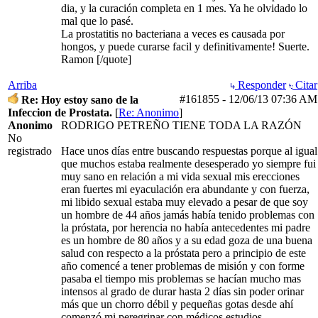
dia, y la curación completa en 1 mes. Ya he olvidado lo
mal que lo pasé.
La prostatitis no bacteriana a veces es causada por
hongos, y puede curarse facil y definitivamente! Suerte.
Ramon [/quote]
Arriba
Responder
Citar
#161855
-
12/06/13
07:36 AM
Re: Hoy estoy sano de la
Infeccion de Prostata.
[
Re: Anonimo
]
Anonimo
RODRIGO PETREÑO TIENE TODA LA RAZÓN
No
registrado
Hace unos días entre buscando respuestas porque al igual
que muchos estaba realmente desesperado yo siempre fui
muy sano en relación a mi vida sexual mis erecciones
eran fuertes mi eyaculación era abundante y con fuerza,
mi libido sexual estaba muy elevado a pesar de que soy
un hombre de 44 años jamás había tenido problemas con
la próstata, por herencia no había antecedentes mi padre
es un hombre de 80 años y a su edad goza de una buena
salud con respecto a la próstata pero a principio de este
año comencé a tener problemas de misión y con forme
pasaba el tiempo mis problemas se hacían mucho mas
intensos al grado de durar hasta 2 días sin poder orinar
más que un chorro débil y pequeñas gotas desde ahí
comenzó mi peregrinar con médicos estudios