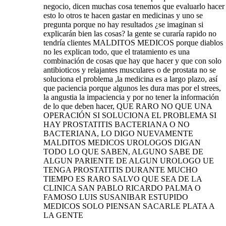
negocio, dicen muchas cosa tenemos que evaluarlo hacer
esto lo otros te hacen gastar en medicinas y uno se
pregunta porque no hay resultados ¿se imaginan si
explicarán bien las cosas? la gente se curaría rapido no
tendría clientes MALDITOS MEDICOS porque diablos
no les explican todo, que el tratamiento es una
combinación de cosas que hay que hacer y que con solo
antibioticos y relajantes musculares o de prostata no se
soluciona el problema ,la medicina es a largo plazo, así
que paciencia porque algunos les dura mas por el strees,
la angustia la impaciencia y por no tener la información
de lo que deben hacer, QUE RARO NO QUE UNA
OPERACIÓN SI SOLUCIONA EL PROBLEMA SI
HAY PROSTATITIS BACTERIANA O NO
BACTERIANA, LO DIGO NUEVAMENTE
MALDITOS MEDICOS UROLOGOS DIGAN
TODO LO QUE SABEN, ALGUNO SABE DE
ALGUN PARIENTE DE ALGUN UROLOGO UE
TENGA PROSTATITIS DURANTE MUCHO
TIEMPO ES RARO SALVO QUE SEA DE LA
CLINICA SAN PABLO RICARDO PALMA O
FAMOSO LUIS SUSANIBAR ESTUPIDO
MEDICOS SOLO PIENSAN SACARLE PLATA A
LA GENTE