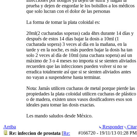
infecciones por hongos ya dejen de sufrir y hagan la
prueba y dejen de engordar le los bolsillos a los médicos
que solo lucran con el dolor de las personas
La forma de tomar la plata coloidal es:
20ml(2 cucharadas soperas) cada 4hrs durante 14 días y
después de estos 14 días bajar la dosis a 10ml (1
cucharada sopera) 3 veces al día en la mañana, en la
tarde y en la noche, es más pueden bajar la dosis ha tan
solo 2 veces al día de 10ml (una cuchara sopera) así un
máximo de 3 o 4 meses no importa si se sienten aliviados
recuerden que las infecciones pueden volver si no se
erradica totalmente así que si se sienten aliviados antes
no vayan a suspenderse hasta terminar.
Nota: Jamás utilicen cucharas de metal porque pierde las
propiedades la plata coloidal utilicen cucharas de plástico
o de madera, existen unos vasos dosificadores esos son
ideales para tomar las dosis exactas.
Les mando saludos desde México.
Arriba
Responder
Citar
#166720
-
19/11/13
01:28 PM
Re: infeccion de prostata
[
Re: