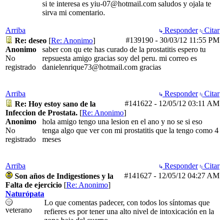
si te interesa es yiu-07@hotmail.com saludos y ojala te
sirva mi comentario.
Arriba
Responder
Citar
#139190
-
30/03/12
11:55 PM
Re: deseo
[
Re: Anonimo
]
Anonimo
saber con qu ete has curado de la prostatitis espero tu
No
repsuesta amigo gracias soy del peru. mi correo es
registrado
danielenrique73@hotmail.com gracias
Arriba
Responder
Citar
#141622
-
12/05/12
03:11 AM
Re: Hoy estoy sano de la
Infeccion de Prostata.
[
Re: Anonimo
]
Anonimo
hola amigo tengo una lesion en el ano y no se si eso
No
tenga algo que ver con mi prostatitis que la tengo como 4
registrado
meses
Arriba
Responder
Citar
#141627
-
12/05/12
04:27 AM
Son años de Indigestiones y la
Falta de ejercicio
[
Re: Anonimo
]
Naturópata
Lo que comentas padecer, con todos los síntomas que
veterano
refieres es por tener una alto nivel de intoxicación en la