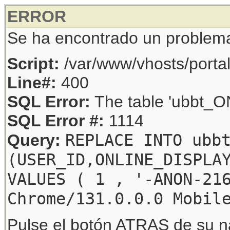
ERROR
Se ha encontrado un problem
Script:
/var/www/vhosts/porta
Line#:
400
SQL Error:
The table 'ubbt_ON
SQL Error #:
1114
REPLACE INTO ubb
Query:
(USER_ID,ONLINE_DISPLA
VALUES ( 1 , '-ANON-21
Chrome/131.0.0.0 Mobil
Pulse el botón ATRAS de su na