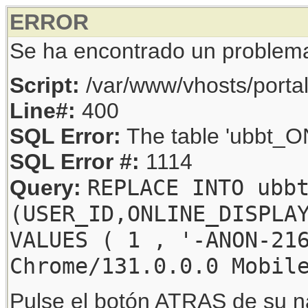
ERROR
Se ha encontrado un problem
Script:
/var/www/vhosts/porta
Line#:
400
SQL Error:
The table 'ubbt_ON
SQL Error #:
1114
REPLACE INTO ubb
Query:
(USER_ID,ONLINE_DISPLA
VALUES ( 1 , '-ANON-21
Chrome/131.0.0.0 Mobil
Pulse el botón ATRAS de su na