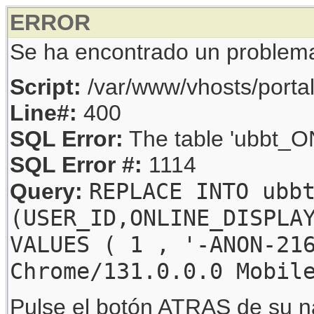
ERROR
Se ha encontrado un problem
Script:
/var/www/vhosts/porta
Line#:
400
SQL Error:
The table 'ubbt_ON
SQL Error #:
1114
REPLACE INTO ubb
Query:
(USER_ID,ONLINE_DISPLA
VALUES ( 1 , '-ANON-21
Chrome/131.0.0.0 Mobil
Pulse el botón ATRAS de su na