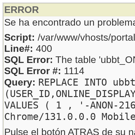
ERROR
Se ha encontrado un problem
Script:
/var/www/vhosts/porta
Line#:
400
SQL Error:
The table 'ubbt_ON
SQL Error #:
1114
REPLACE INTO ubb
Query:
(USER_ID,ONLINE_DISPLA
VALUES ( 1 , '-ANON-21
Chrome/131.0.0.0 Mobil
Pulse el botón ATRAS de su na