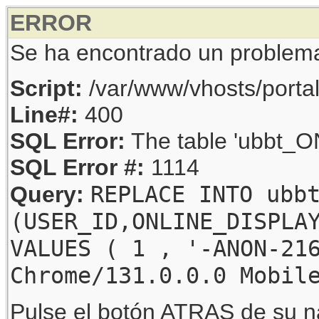
ERROR
Se ha encontrado un problem
Script:
/var/www/vhosts/porta
Line#:
400
SQL Error:
The table 'ubbt_ON
SQL Error #:
1114
REPLACE INTO ubb
Query:
(USER_ID,ONLINE_DISPLA
VALUES ( 1 , '-ANON-21
Chrome/131.0.0.0 Mobil
Pulse el botón ATRAS de su na