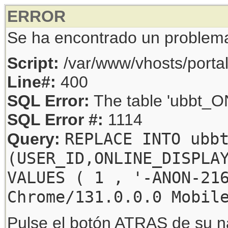
ERROR
Se ha encontrado un problem
Script:
/var/www/vhosts/porta
Line#:
400
SQL Error:
The table 'ubbt_ON
SQL Error #:
1114
REPLACE INTO ubb
Query:
(USER_ID,ONLINE_DISPLA
VALUES ( 1 , '-ANON-21
Chrome/131.0.0.0 Mobil
Pulse el botón ATRAS de su na