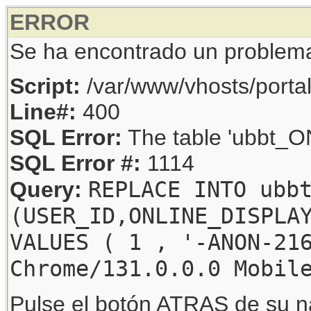
ERROR
Se ha encontrado un problem
Script:
/var/www/vhosts/porta
Line#:
400
SQL Error:
The table 'ubbt_ON
SQL Error #:
1114
REPLACE INTO ubb
Query:
(USER_ID,ONLINE_DISPLA
VALUES ( 1 , '-ANON-21
Chrome/131.0.0.0 Mobil
Pulse el botón ATRAS de su na