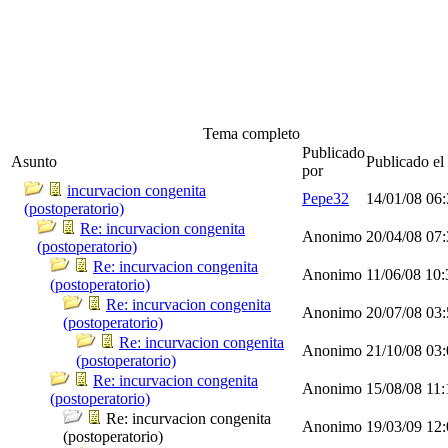
Tema completo
Publicado
Asunto
Publicado el
por
incurvacion congenita
Pepe32
14/01/08
06
(postoperatorio)
Re: incurvacion congenita
Anonimo
20/04/08
07
(postoperatorio)
Re: incurvacion congenita
Anonimo
11/06/08
10
(postoperatorio)
Re: incurvacion congenita
Anonimo
20/07/08
03
(postoperatorio)
Re: incurvacion congenita
Anonimo
21/10/08
03
(postoperatorio)
Re: incurvacion congenita
Anonimo
15/08/08
11
(postoperatorio)
Re: incurvacion congenita
Anonimo
19/03/09
12
(postoperatorio)