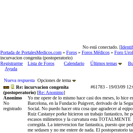
No está conectado. [
Identi
Portada de PortalesMedicos.com
»
Foros
»
Foros Médicos
»
Foro Urol
incurvacion congenita (postoperatorio)
Registrarme
Lista de Foros
Calendario
Últimos temas
Bu
Ayuda
Nueva respuesta
Opciones de tema
#61783
-
19/03/09
12
Re: incurvacion congenita
(postoperatorio)
[
Re: Anonimo
]
Anonimo
Yo me opere de lo mismo hace casi dos meses, lo hice e
No
Barcelona, en la Fundacio Puigvert, derivado de la Segu
registrado
Social. No puedo hacer otra cosa que agradecer al eqipo
Ruiz Castanye porke hicieron un trabajo fantastico, he p
escasos milimetros y la curvatura esta TOTALMENTE
corregida. La intervencion fue fantastica, puesto que pe
me sedasen y no me entere de nada. El postoperatorio t