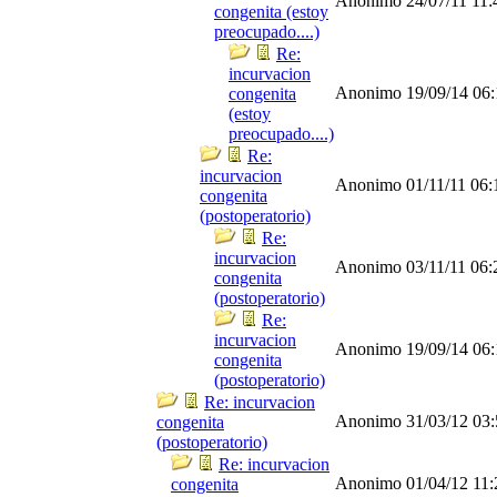
Anonimo
24/07/11
11
congenita (estoy
preocupado....)
Re:
incurvacion
Anonimo
19/09/14
06
congenita
(estoy
preocupado....)
Re:
incurvacion
Anonimo
01/11/11
06:
congenita
(postoperatorio)
Re:
incurvacion
Anonimo
03/11/11
06:
congenita
(postoperatorio)
Re:
incurvacion
Anonimo
19/09/14
06
congenita
(postoperatorio)
Re: incurvacion
Anonimo
31/03/12
03
congenita
(postoperatorio)
Re: incurvacion
Anonimo
01/04/12
11
congenita