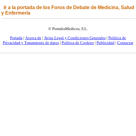
Ir a la portada de los Foros de Debate de Medicina, Salud
y Enfermería
© PortalesMedicos, S.L.
Portada
|
Acerca de
|
Aviso Legal y Condiciones Generales
|
Política de
Privacidad y Tratamiento de datos
|
Política de Cookies
|
Publicidad
|
Contactar