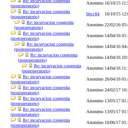
Re: incurvacion congenita
Anonimo
16/10/15
11
(postoperatorio)
Re: incurvacion congenita
hbcc84
16/10/15
12
(postoperatorio)
Re: incurvacion congenita
Anonimo
22/02/16
05
(postoperatorio)
Re: incurvacion congenita
Anonimo
14/04/16
01
(postoperatorio)
Re: incurvacion congenita
Anonimo
14/04/16
04
(postoperatorio)
Re: incurvacion congenita
Anonimo
14/04/16
10
(postoperatorio)
Re: incurvacion congenita
Anonimo
14/04/16
11
(postoperatorio)
Re: incurvacion congenita
Anonimo
26/04/16
01
(postoperatorio)
Re: incurvacion congenita
Anonimo
24/02/17
10
(postoperatorio)
Re: incurvacion congenita
Anonimo
13/05/17
01
(postoperatorio)
Re: incurvacion congenita
Anonimo
13/05/17
01
(postoperatorio)
Re: incurvacion congenita
Anonimo
10/06/17
01
(postoperatorio)