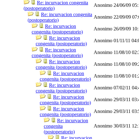
Re: incurvacion congenita
Anonimo
24/06/09
05
(postoperatorio)
Re: incurvacion congenita
Anonimo
22/09/09
07
(postoperatorio)
Re: incurvacion
Anonimo
26/09/09
10
congenita (postoperatorio)
Re: incurvacion
Anonimo
01/11/11
04:
congenita (postoperatorio)
Re: incurvacion
Anonimo
11/08/10
02
congenita (postoperatorio)
Re: incurvacion
Anonimo
11/08/10
09
congenita (postoperatorio)
Re: incurvacion
Anonimo
11/08/10
01
congenita (postoperatorio)
Re: incurvacion
Anonimo
07/02/11
04
congenita (postoperatorio)
Re: incurvacion
Anonimo
29/03/11
03
congenita (postoperatorio)
Re: incurvacion
Anonimo
29/03/11
03
congenita (postoperatorio)
Re: incurvacion
Anonimo
30/03/11
12
congenita
(postoperatorio)
Re: incurvacion