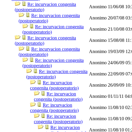
Re: incurvacion congenita
Anonimo
11/06/08
10
(postoperatorio)
Re: incurvacion congenita
Anonimo
20/07/08
03
(postoperatorio)
Re: incurvacion congenita
Anonimo
21/10/08
03
(postoperatorio)
Re: incurvacion congenita
Anonimo
15/08/08
11
(postoperatorio)
Re: incurvacion congenita
Anonimo
19/03/09
12
(postoperatorio)
Re: incurvacion congenita
Anonimo
24/06/09
05
(postoperatorio)
Re: incurvacion congenita
Anonimo
22/09/09
07
(postoperatorio)
Re: incurvacion
Anonimo
26/09/09
10
congenita (postoperatorio)
Re: incurvacion
Anonimo
01/11/11
04:
congenita (postoperatorio)
Re: incurvacion
Anonimo
11/08/10
02
congenita (postoperatorio)
Re: incurvacion
Anonimo
11/08/10
09
congenita (postoperatorio)
Re: incurvacion
Anonimo
11/08/10
01