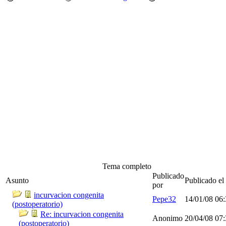
Tema completo
Publicado
Asunto
Publicado el
por
incurvacion congenita
Pepe32
14/01/08
06
(postoperatorio)
Re: incurvacion congenita
Anonimo
20/04/08
07
(postoperatorio)