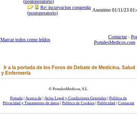
(postoperatorio)
Re: incurvacion congenita
Anonimo
01/11/23
01
(postoperatorio)
Contactar
·
Po
Marcar todos como leídos
PortalesMedicos.com
Ir a la portada de los Foros de Debate de Medicina, Salud
y Enfermería
© PortalesMedicos, S.L.
Portada
|
Acerca de
|
Aviso Legal y Condiciones Generales
|
Política de
Privacidad y Tratamiento de datos
|
Política de Cookies
|
Publicidad
|
Contactar