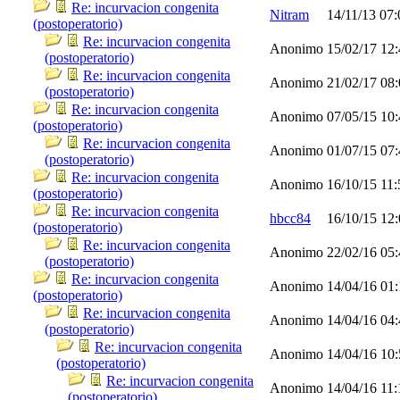
Re: incurvacion congenita
Nitram
14/11/13
07
(postoperatorio)
Re: incurvacion congenita
Anonimo
15/02/17
12
(postoperatorio)
Re: incurvacion congenita
Anonimo
21/02/17
08
(postoperatorio)
Re: incurvacion congenita
Anonimo
07/05/15
10
(postoperatorio)
Re: incurvacion congenita
Anonimo
01/07/15
07
(postoperatorio)
Re: incurvacion congenita
Anonimo
16/10/15
11
(postoperatorio)
Re: incurvacion congenita
hbcc84
16/10/15
12
(postoperatorio)
Re: incurvacion congenita
Anonimo
22/02/16
05
(postoperatorio)
Re: incurvacion congenita
Anonimo
14/04/16
01
(postoperatorio)
Re: incurvacion congenita
Anonimo
14/04/16
04
(postoperatorio)
Re: incurvacion congenita
Anonimo
14/04/16
10
(postoperatorio)
Re: incurvacion congenita
Anonimo
14/04/16
11
(postoperatorio)