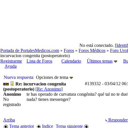
No está conectado. [
Identi
Portada de PortalesMedicos.com
»
Foros
»
Foros Médicos
»
Foro Urol
incurvacion congenita (postoperatorio)
Registrarme
Lista de Foros
Calendario
Últimos temas
Bu
Ayuda
Nueva respuesta
Opciones de tema
#139332
-
03/04/12
06
Re: incurvacion congenita
(postoperatorio)
[
Re: Anonimo
]
Anonimo
te has operado de curvatura congénita? qué tal no te due
No
nada? tienes messenger?
registrado
Arriba
Responder
Tema anterior
Indice
Tema siguiente