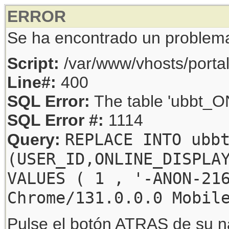
ERROR
Se ha encontrado un problem
Script:
/var/www/vhosts/porta
Line#:
400
SQL Error:
The table 'ubbt_ON
SQL Error #:
1114
REPLACE INTO ubb
Query:
(USER_ID,ONLINE_DISPLA
VALUES ( 1 , '-ANON-21
Chrome/131.0.0.0 Mobil
Pulse el botón ATRAS de su na