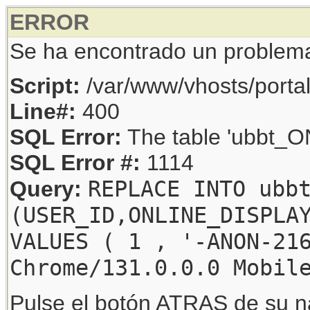
ERROR
Se ha encontrado un problem
Script:
/var/www/vhosts/porta
Line#:
400
SQL Error:
The table 'ubbt_ON
SQL Error #:
1114
REPLACE INTO ubb
Query:
(USER_ID,ONLINE_DISPLA
VALUES ( 1 , '-ANON-21
Chrome/131.0.0.0 Mobil
Pulse el botón ATRAS de su na