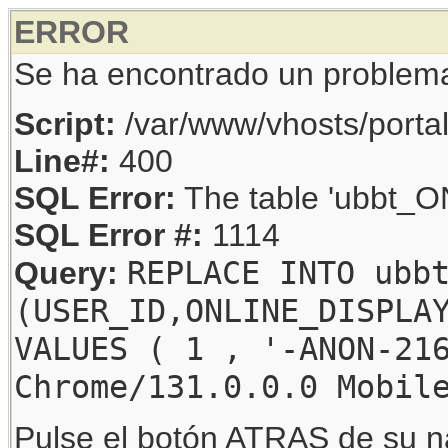
ERROR
Se ha encontrado un problem
Script:
/var/www/vhosts/porta
Line#:
400
SQL Error:
The table 'ubbt_ON
SQL Error #:
1114
REPLACE INTO ubb
Query:
(USER_ID,ONLINE_DISPLA
VALUES ( 1 , '-ANON-21
Chrome/131.0.0.0 Mobil
Pulse el botón ATRAS de su na