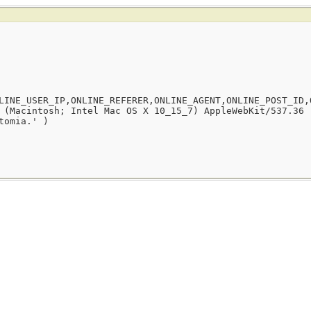
LINE_USER_IP,ONLINE_REFERER,ONLINE_AGENT,ONLINE_POST_ID,
 (Macintosh; Intel Mac OS X 10_15_7) AppleWebKit/537.36 
tomia.' )