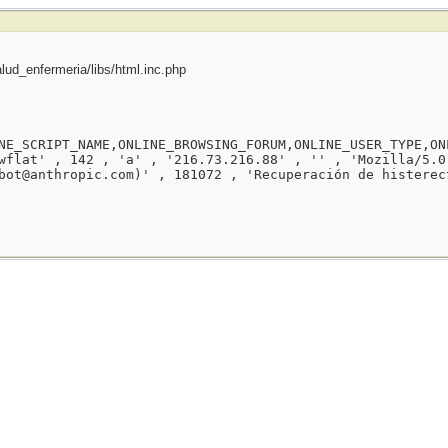
ud_enfermeria/libs/html.inc.php
NE_SCRIPT_NAME,ONLINE_BROWSING_FORUM,ONLINE_USER_TYPE,ON
wflat' , 142 , 'a' , '216.73.216.88' , '' , 'Mozilla/5.0
bot@anthropic.com)' , 181072 , 'Recuperación de histerec