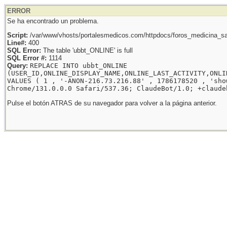
ERROR
Se ha encontrado un problema.
Script:
/var/www/vhosts/portalesmedicos.com/httpdocs/foros_medicina_sal
Line#:
400
SQL Error:
The table 'ubbt_ONLINE' is full
SQL Error #:
1114
Query:
REPLACE INTO ubbt_ONLINE
(USER_ID,ONLINE_DISPLAY_NAME,ONLINE_LAST_ACTIVITY,ONLI
VALUES ( 1 , '-ANON-216.73.216.88' , 1786178520 , 'sho
Chrome/131.0.0.0 Safari/537.36; ClaudeBot/1.0; +claude
Pulse el botón ATRAS de su navegador para volver a la página anterior.