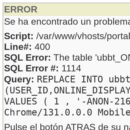
ERROR
Se ha encontrado un problem
Script:
/var/www/vhosts/porta
Line#:
400
SQL Error:
The table 'ubbt_ON
SQL Error #:
1114
REPLACE INTO ubb
Query:
(USER_ID,ONLINE_DISPLA
VALUES ( 1 , '-ANON-21
Chrome/131.0.0.0 Mobil
Pulse el botón ATRAS de su na