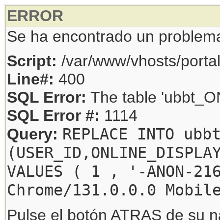
ERROR
Se ha encontrado un problem
Script:
/var/www/vhosts/porta
Line#:
400
SQL Error:
The table 'ubbt_ON
SQL Error #:
1114
REPLACE INTO ubb
Query:
(USER_ID,ONLINE_DISPLA
VALUES ( 1 , '-ANON-21
Chrome/131.0.0.0 Mobil
Pulse el botón ATRAS de su na