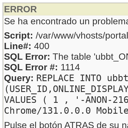
ERROR
Se ha encontrado un problem
Script:
/var/www/vhosts/porta
Line#:
400
SQL Error:
The table 'ubbt_ON
SQL Error #:
1114
REPLACE INTO ubb
Query:
(USER_ID,ONLINE_DISPLA
VALUES ( 1 , '-ANON-21
Chrome/131.0.0.0 Mobil
Pulse el botón ATRAS de su na