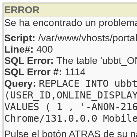
ERROR
Se ha encontrado un problem
Script:
/var/www/vhosts/porta
Line#:
400
SQL Error:
The table 'ubbt_ON
SQL Error #:
1114
REPLACE INTO ubb
Query:
(USER_ID,ONLINE_DISPLA
VALUES ( 1 , '-ANON-21
Chrome/131.0.0.0 Mobil
Pulse el botón ATRAS de su na