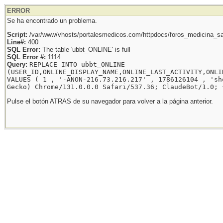
ERROR
Se ha encontrado un problema.
Script:
/var/www/vhosts/portalesmedicos.com/httpdocs/foros_medicina_sal
Line#:
400
SQL Error:
The table 'ubbt_ONLINE' is full
SQL Error #:
1114
Query:
REPLACE INTO ubbt_ONLINE
(USER_ID,ONLINE_DISPLAY_NAME,ONLINE_LAST_ACTIVITY,ONLI
VALUES ( 1 , '-ANON-216.73.216.217' , 1786126104 , 'sh
Gecko) Chrome/131.0.0.0 Safari/537.36; ClaudeBot/1.0; 
Pulse el botón ATRAS de su navegador para volver a la página anterior.