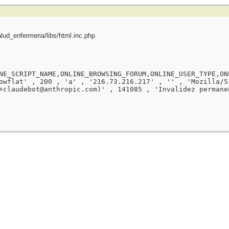
ud_enfermeria/libs/html.inc.php
NE_SCRIPT_NAME,ONLINE_BROWSING_FORUM,ONLINE_USER_TYPE,ON
owflat' , 200 , 'a' , '216.73.216.217' , '' , 'Mozilla/5
+claudebot@anthropic.com)' , 141085 , 'Invalidez permane