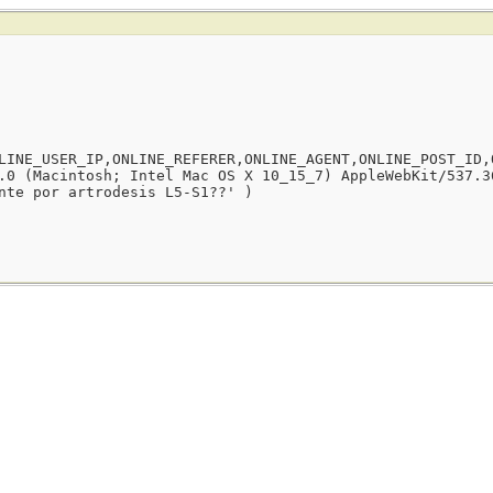
LINE_USER_IP,ONLINE_REFERER,ONLINE_AGENT,ONLINE_POST_ID,
.0 (Macintosh; Intel Mac OS X 10_15_7) AppleWebKit/537.3
nte por artrodesis L5-S1??' )