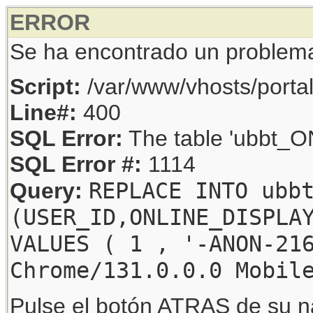
ERROR
Se ha encontrado un problem
Script:
/var/www/vhosts/porta
Line#:
400
SQL Error:
The table 'ubbt_ON
SQL Error #:
1114
REPLACE INTO ubb
Query:
(USER_ID,ONLINE_DISPLA
VALUES ( 1 , '-ANON-21
Chrome/131.0.0.0 Mobil
Pulse el botón ATRAS de su na