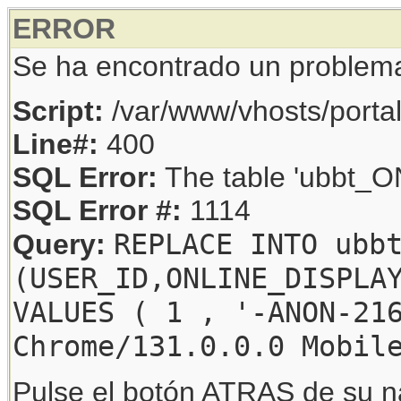
ERROR
Se ha encontrado un problem
Script:
/var/www/vhosts/porta
Line#:
400
SQL Error:
The table 'ubbt_ON
SQL Error #:
1114
REPLACE INTO ubb
Query:
(USER_ID,ONLINE_DISPLA
VALUES ( 1 , '-ANON-21
Chrome/131.0.0.0 Mobil
Pulse el botón ATRAS de su na