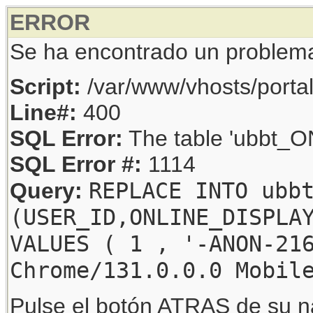
ERROR
Se ha encontrado un problem
Script:
/var/www/vhosts/porta
Line#:
400
SQL Error:
The table 'ubbt_ON
SQL Error #:
1114
REPLACE INTO ubb
Query:
(USER_ID,ONLINE_DISPLA
VALUES ( 1 , '-ANON-21
Chrome/131.0.0.0 Mobil
Pulse el botón ATRAS de su na