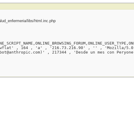
ud_enfermeria/libs/html.inc.php
NE_SCRIPT_NAME,ONLINE_BROWSING_FORUM,ONLINE_USER_TYPE,ON
wflat' , 164 , 'a' , '216.73.216.90' , '' , 'Mozilla/5.0
bot@anthropic.com)' , 217344 , 'Desde un mes con Peryone