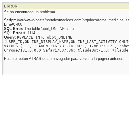
ERROR
Se ha encontrado un problema.
Script:
/var/www/vhosts/portalesmedicos.com/httpdocs/foros_medicina_sal
Line#:
400
SQL Error:
The table 'ubbt_ONLINE' is full
SQL Error #:
1114
Query:
REPLACE INTO ubbt_ONLINE
(USER_ID,ONLINE_DISPLAY_NAME,ONLINE_LAST_ACTIVITY,ONLI
VALUES ( 1 , '-ANON-216.73.216.90' , 1786073312 , 'sho
Chrome/131.0.0.0 Safari/537.36; ClaudeBot/1.0; +claude
Pulse el botón ATRAS de su navegador para volver a la página anterior.