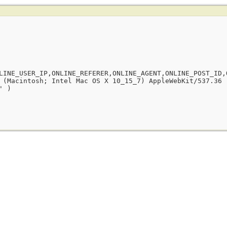
LINE_USER_IP,ONLINE_REFERER,ONLINE_AGENT,ONLINE_POST_ID,
 (Macintosh; Intel Mac OS X 10_15_7) AppleWebKit/537.36 
' )