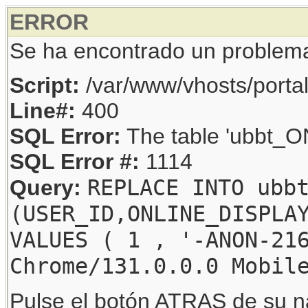
ERROR
Se ha encontrado un problem
Script:
/var/www/vhosts/porta
Line#:
400
SQL Error:
The table 'ubbt_ON
SQL Error #:
1114
REPLACE INTO ubb
Query:
(USER_ID,ONLINE_DISPLA
VALUES ( 1 , '-ANON-21
Chrome/131.0.0.0 Mobil
Pulse el botón ATRAS de su na