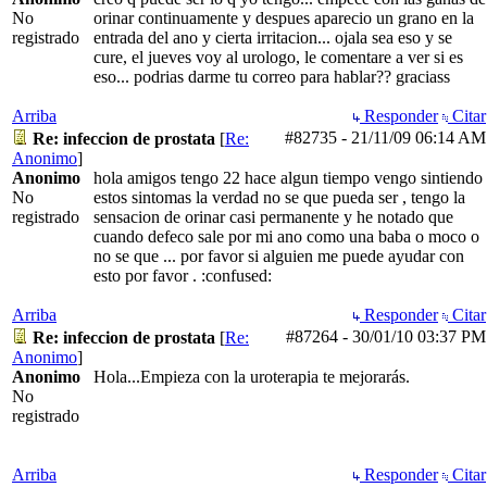
No
orinar continuamente y despues aparecio un grano en la
registrado
entrada del ano y cierta irritacion... ojala sea eso y se
cure, el jueves voy al urologo, le comentare a ver si es
eso... podrias darme tu correo para hablar?? graciass
Arriba
Responder
Citar
#82735
-
21/11/09
06:14 AM
Re: infeccion de prostata
[
Re:
Anonimo
]
Anonimo
hola amigos tengo 22 hace algun tiempo vengo sintiendo
No
estos sintomas la verdad no se que pueda ser , tengo la
registrado
sensacion de orinar casi permanente y he notado que
cuando defeco sale por mi ano como una baba o moco o
no se que ... por favor si alguien me puede ayudar con
esto por favor . :confused:
Arriba
Responder
Citar
#87264
-
30/01/10
03:37 PM
Re: infeccion de prostata
[
Re:
Anonimo
]
Anonimo
Hola...Empieza con la uroterapia te mejorarás.
No
registrado
Arriba
Responder
Citar