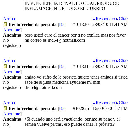
INSUFICIENCIA RENAL LO CUAL PRODUCE
INFLAMACION DE TODO EL CUERPO
Arriba
Responder
Citar
#101330
-
23/08/10
11:41 AM
Re: infeccion de prostata
[
Re:
Anonimo
]
Anonimo
pero usted curo el cancer por q no explica mas por favor
No
mi correo es rhd54@hotmail.com
registrado
Arriba
Responder
Citar
#101331
-
23/08/10
11:53 AM
Re: infeccion de prostata
[
Re:
Anonimo
]
Anonimo
amigo yo sufro de la prostata quiero tener amigos si usted
No
sabe de alguna medicina ayudeme mi msn
registrado
rhd54@hotmail.com
Arriba
Responder
Citar
#102826
-
16/09/10
01:57 PM
Re: infeccion de prostata
[
Re:
Anonimo
]
Anonimo
¿Si cuando uno está eyaculando, oprime su pene y el
No
semen vuelve pa'tras, eso puede dañar la próstata?