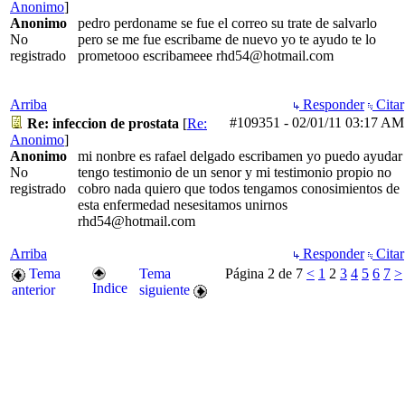
Anonimo
]
Anonimo
pedro perdoname se fue el correo su trate de salvarlo
No
pero se me fue escribame de nuevo yo te ayudo te lo
registrado
prometooo escribameee rhd54@hotmail.com
Arriba
Responder
Citar
#109351
-
02/01/11
03:17 AM
Re: infeccion de prostata
[
Re:
Anonimo
]
Anonimo
mi nonbre es rafael delgado escribamen yo puedo ayudar
No
tengo testimonio de un senor y mi testimonio propio no
registrado
cobro nada quiero que todos tengamos conosimientos de
esta enfermedad nesesitamos unirnos
rhd54@hotmail.com
Arriba
Responder
Citar
Tema
Tema
Página 2 de 7
<
1
2
3
4
5
6
7
>
Indice
anterior
siguiente