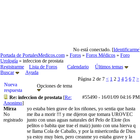
No está conectado. [
Identificarme
Portada de PortalesMedicos.com
»
Foros
»
Foros Médicos
»
Foro
Urología
» infeccion de prostata
Registrarme
Lista de Foros
Calendario
Últimos temas
Buscar
Ayuda
Página 2 de 7
<
1
2
3
4
5
6
7
>
Nueva
Opciones de tema
respuesta
#55490
-
16/01/09
04:16 PM
Re: infeccion de prostata
[
Re:
Anonimo
]
Mirza
yo estaba bien grave de los riñones, yo sentia que hasta
No
me iba a morir !!! y me dijeron que tomara UROVEC
registrado
junto con unas aguas naturales del Pelo de Elote (los
pelitos o babita que trae el maiz) junto con una hierva q
se llama Cola de Caballo, y por la misericordia de Dios
ya estoy muy bien, pero creanme yo estaba grave y la