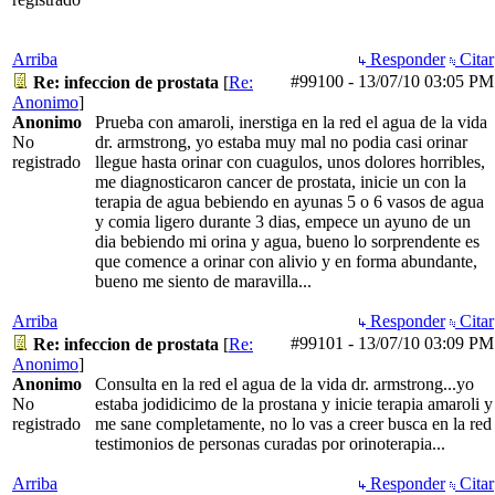
Arriba
Responder
Citar
#99100
-
13/07/10
03:05 PM
Re: infeccion de prostata
[
Re:
Anonimo
]
Anonimo
Prueba con amaroli, inerstiga en la red el agua de la vida
No
dr. armstrong, yo estaba muy mal no podia casi orinar
registrado
llegue hasta orinar con cuagulos, unos dolores horribles,
me diagnosticaron cancer de prostata, inicie un con la
terapia de agua bebiendo en ayunas 5 o 6 vasos de agua
y comia ligero durante 3 dias, empece un ayuno de un
dia bebiendo mi orina y agua, bueno lo sorprendente es
que comence a orinar con alivio y en forma abundante,
bueno me siento de maravilla...
Arriba
Responder
Citar
#99101
-
13/07/10
03:09 PM
Re: infeccion de prostata
[
Re:
Anonimo
]
Anonimo
Consulta en la red el agua de la vida dr. armstrong...yo
No
estaba jodidicimo de la prostana y inicie terapia amaroli y
registrado
me sane completamente, no lo vas a creer busca en la red
testimonios de personas curadas por orinoterapia...
Arriba
Responder
Citar