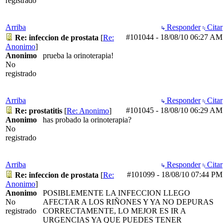
registrado
Arriba
Responder
Citar
#101044
-
18/08/10
06:27 AM
Re: infeccion de prostata
[
Re:
Anonimo
]
Anonimo
prueba la orinoterapia!
No
registrado
Arriba
Responder
Citar
#101045
-
18/08/10
06:29 AM
Re: prostatitis
[
Re: Anonimo
]
Anonimo
has probado la orinoterapia?
No
registrado
Arriba
Responder
Citar
#101099
-
18/08/10
07:44 PM
Re: infeccion de prostata
[
Re:
Anonimo
]
Anonimo
POSIBLEMENTE LA INFECCION LLEGO
No
AFECTAR A LOS RIÑONES Y YA NO DEPURAS
registrado
CORRECTAMENTE, LO MEJOR ES IR A
URGENCIAS YA QUE PUEDES TENER