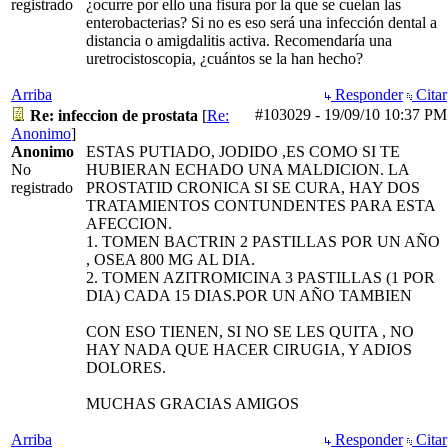
registrado
¿ocurre por ello una fisura por la que se cuelan las
enterobacterias? Si no es eso será una infección dental a
distancia o amigdalitis activa. Recomendaría una
uretrocistoscopia, ¿cuántos se la han hecho?
Arriba
Responder
Citar
#103029
-
19/09/10
10:37 PM
Re: infeccion de prostata
[
Re:
Anonimo
]
Anonimo
ESTAS PUTIADO, JODIDO ,ES COMO SI TE
No
HUBIERAN ECHADO UNA MALDICION. LA
registrado
PROSTATID CRONICA SI SE CURA, HAY DOS
TRATAMIENTOS CONTUNDENTES PARA ESTA
AFECCION.
1. TOMEN BACTRIN 2 PASTILLAS POR UN AÑO
, OSEA 800 MG AL DIA.
2. TOMEN AZITROMICINA 3 PASTILLAS (1 POR
DIA) CADA 15 DIAS.POR UN AÑO TAMBIEN
CON ESO TIENEN, SI NO SE LES QUITA , NO
HAY NADA QUE HACER CIRUGIA, Y ADIOS
DOLORES.
MUCHAS GRACIAS AMIGOS
Arriba
Responder
Citar