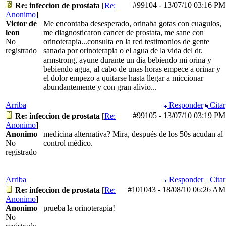
#99104
-
13/07/10
03:16 PM
Re: infeccion de prostata
[
Re:
Anonimo
]
Victor de
Me encontaba desesperado, orinaba gotas con cuagulos,
leon
me diagnosticaron cancer de prostata, me sane con
No
orinoterapia...consulta en la red testimonios de gente
registrado
sanada por orinoterapia o el agua de la vida del dr.
armstrong, ayune durante un dia bebiendo mi orina y
bebiendo agua, al cabo de unas horas empece a orinar y
el dolor empezo a quitarse hasta llegar a miccionar
abundantemente y con gran alivio...
Arriba
Responder
Citar
#99105
-
13/07/10
03:19 PM
Re: infeccion de prostata
[
Re:
Anonimo
]
Anonimo
medicina alternativa? Mira, después de los 50s acudan al
No
control médico.
registrado
Arriba
Responder
Citar
#101043
-
18/08/10
06:26 AM
Re: infeccion de prostata
[
Re:
Anonimo
]
Anonimo
prueba la orinoterapia!
No