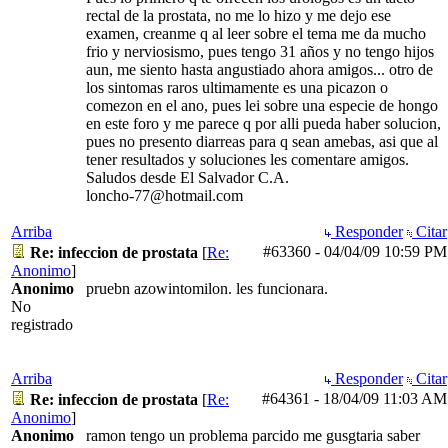
rectal de la prostata, no me lo hizo y me dejo ese
examen, creanme q al leer sobre el tema me da mucho
frio y nerviosismo, pues tengo 31 años y no tengo hijos
aun, me siento hasta angustiado ahora amigos... otro de
los sintomas raros ultimamente es una picazon o
comezon en el ano, pues lei sobre una especie de hongo
en este foro y me parece q por alli pueda haber solucion,
pues no presento diarreas para q sean amebas, asi que al
tener resultados y soluciones les comentare amigos.
Saludos desde El Salvador C.A.
loncho-77@hotmail.com
Arriba
Responder
Citar
#63360
-
04/04/09
10:59 PM
Re: infeccion de prostata
[
Re:
Anonimo
]
Anonimo
pruebn azowintomilon. les funcionara.
No
registrado
Arriba
Responder
Citar
#64361
-
18/04/09
11:03 AM
Re: infeccion de prostata
[
Re:
Anonimo
]
Anonimo
ramon tengo un problema parcido me gusgtaria saber