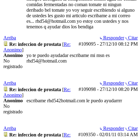
comidas fermentadas no coman tomate ni ningun
deribado bel tomate yo voy seguir escribiendo si alguno
de ustedes les gusto mi articulo escribame a mi correo
es... rhd54@hotmail.com yo estoy con ustedes y nos
tenemos q ayudar dios los bendiga
Arriba
Responder
Citar
#109095
-
27/12/10
08:12 PM
Re: infeccion de prostata
[
Re:
Anonimo
]
Anonimo
yo te puedo ayudadar escribame mi msn es
No
rhd54@hotmail.com
registrado
Arriba
Responder
Citar
#109098
-
27/12/10
08:20 PM
Re: infeccion de prostata
[
Re:
Anonimo
]
Anonimo
escribame rhd542hotmail.com le puedo ayudarrrr
No
registrado
Arriba
Responder
Citar
#109350
-
02/01/11
03:14 AM
Re: infeccion de prostata
[
Re: