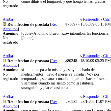
No
como diluiste el fungarest, y que hongo tenias, gracias.
registrado
Arriba
Responder
Citar
#75697
-
18/08/09
05:11 PM
Re: infeccion de prostata
[
Re:
Anonimo
]
Anonimo
[quote=Anonimo]pruebn azowintomilon. les funcionara.
No
[/quote]
registrado
Arriba
Responder
Citar
#80248
-
18/10/09
05:25 PM
Re: infeccion de prostata
[
Re:
Anonimo
]
Anonimo
si , a mi me pasa lo mismo y estoy hinchado de
No
medicamentos , llevo 4 meses ya y nada . Voy por
registrado
temporadas , semanas cunado no paro de hacer el sexo ,
y semanas cuando me siento como si estubiera
strangulado y placer casi nada
Arriba
Responder
Citar
#80935
-
28/10/09
11:07 PM
Re: infeccion de prostata
[
Re:
Anonimo
]
Anonimo
creo q puede ser lo q yo tengo... empece con las ganas de