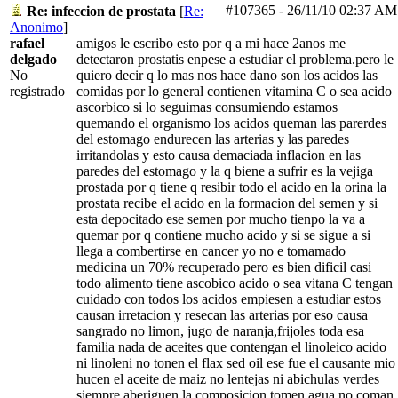
#107365
-
26/11/10
02:37 AM
Re: infeccion de prostata
[
Re:
Anonimo
]
rafael
amigos le escribo esto por q a mi hace 2anos me
delgado
detectaron prostatis enpese a estudiar el problema.pero le
No
quiero decir q lo mas nos hace dano son los acidos las
registrado
comidas por lo general contienen vitamina C o sea acido
ascorbico si lo seguimas consumiendo estamos
quemando el organismo los acidos queman las parerdes
del estomago endurecen las arterias y las paredes
irritandolas y esto causa demaciada inflacion en las
paredes del estomago y la q biene a sufrir es la vejiga
prostada por q tiene q resibir todo el acido en la orina la
prostata recibe el acido en la formacion del semen y si
esta depocitado ese semen por mucho tienpo la va a
quemar por q contiene mucho acido y si se sigue a si
llega a combertirse en cancer yo no e tomamado
medicina un 70% recuperado pero es bien dificil casi
todo alimento tiene ascobico acido o sea vitana C tengan
cuidado con todos los acidos empiesen a estudiar estos
causan irretacion y resecan las arterias por eso causa
sangrado no limon, jugo de naranja,frijoles toda esa
familia nada de aceites que contengan el linoleico acido
ni linoleni no tonen el flax sed oil ese fue el causante mio
hucen el aceite de maiz no lentejas ni abichulas verdes
siempre aberiguen la composicion tomen agua no coman