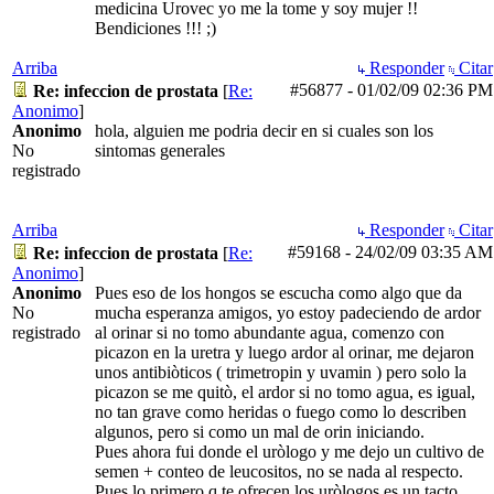
medicina Urovec yo me la tome y soy mujer !!
Bendiciones !!! ;)
Arriba
Responder
Citar
#56877
-
01/02/09
02:36 PM
Re: infeccion de prostata
[
Re:
Anonimo
]
Anonimo
hola, alguien me podria decir en si cuales son los
No
sintomas generales
registrado
Arriba
Responder
Citar
#59168
-
24/02/09
03:35 AM
Re: infeccion de prostata
[
Re:
Anonimo
]
Anonimo
Pues eso de los hongos se escucha como algo que da
No
mucha esperanza amigos, yo estoy padeciendo de ardor
registrado
al orinar si no tomo abundante agua, comenzo con
picazon en la uretra y luego ardor al orinar, me dejaron
unos antibiòticos ( trimetropin y uvamin ) pero solo la
picazon se me quitò, el ardor si no tomo agua, es igual,
no tan grave como heridas o fuego como lo describen
algunos, pero si como un mal de orin iniciando.
Pues ahora fui donde el uròlogo y me dejo un cultivo de
semen + conteo de leucositos, no se nada al respecto.
Pues lo primero q te ofrecen los uròlogos es un tacto