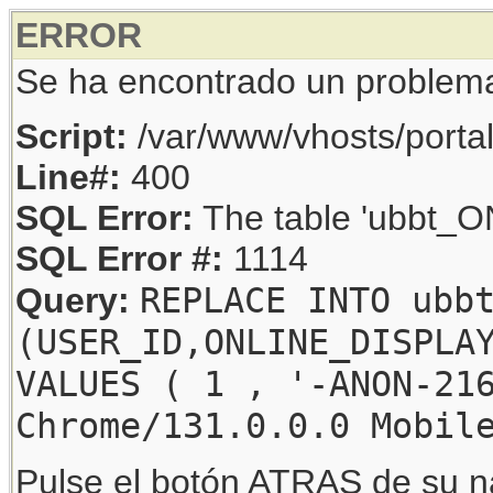
ERROR
Se ha encontrado un problem
Script:
/var/www/vhosts/porta
Line#:
400
SQL Error:
The table 'ubbt_ON
SQL Error #:
1114
REPLACE INTO ubb
Query:
(USER_ID,ONLINE_DISPLA
VALUES ( 1 , '-ANON-21
Chrome/131.0.0.0 Mobil
Pulse el botón ATRAS de su na