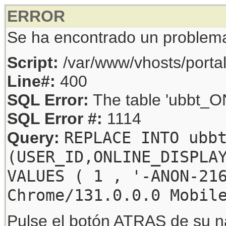
ERROR
Se ha encontrado un problem
Script:
/var/www/vhosts/porta
Line#:
400
SQL Error:
The table 'ubbt_ON
SQL Error #:
1114
REPLACE INTO ubb
Query:
(USER_ID,ONLINE_DISPLA
VALUES ( 1 , '-ANON-21
Chrome/131.0.0.0 Mobil
Pulse el botón ATRAS de su na