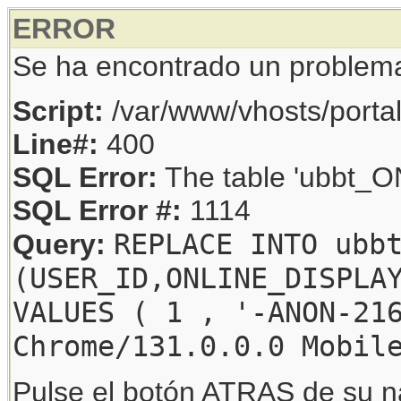
ERROR
Se ha encontrado un problem
Script:
/var/www/vhosts/porta
Line#:
400
SQL Error:
The table 'ubbt_ON
SQL Error #:
1114
REPLACE INTO ubb
Query:
(USER_ID,ONLINE_DISPLA
VALUES ( 1 , '-ANON-21
Chrome/131.0.0.0 Mobil
Pulse el botón ATRAS de su na