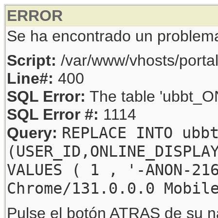
ERROR
Se ha encontrado un problem
Script:
/var/www/vhosts/porta
Line#:
400
SQL Error:
The table 'ubbt_ON
SQL Error #:
1114
REPLACE INTO ubb
Query:
(USER_ID,ONLINE_DISPLA
VALUES ( 1 , '-ANON-21
Chrome/131.0.0.0 Mobil
Pulse el botón ATRAS de su na