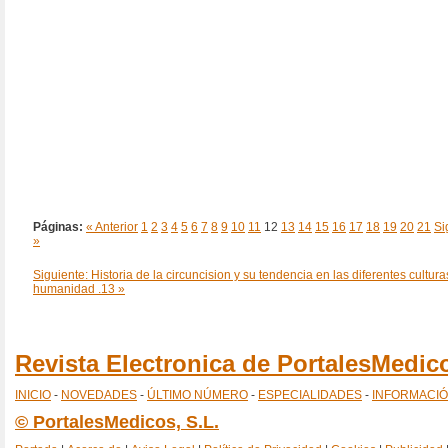
Páginas:
« Anterior
1
2
3
4
5
6
7
8
9
10
11
12
13
14
15
16
17
18
19
20
21
Si
»
Siguiente: Historia de la circuncision y su tendencia en las diferentes cultura
humanidad .13 »
Revista Electronica de PortalesMedi
INICIO
-
NOVEDADES
-
ÚLTIMO NÚMERO
-
ESPECIALIDADES
-
INFORMACI
© PortalesMedicos, S.L.