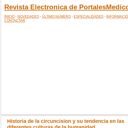
Revista Electronica de PortalesMedi
INICIO
-
NOVEDADES
-
ÚLTIMO NÚMERO
-
ESPECIALIDADES
-
INFORMACI
CONTACTAR
Historia de la circuncision y su tendencia en las
diferentes culturas de la humanidad