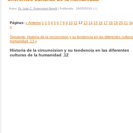
Autor:
Dr. Julio C. Potenziani Bigelli
| Publicado: 24/05/2010 | |
|
Páginas:
« Anterior
1
2
3
4
5
6
7
8
9
10
11
12
13
14
15
16
17
18
19
20
21
Si
»
Siguiente: Historia de la circuncision y su tendencia en las diferentes cultura
humanidad .13 »
Historia de la circuncision y su tendencia en las diferentes
culturas de la humanidad .12