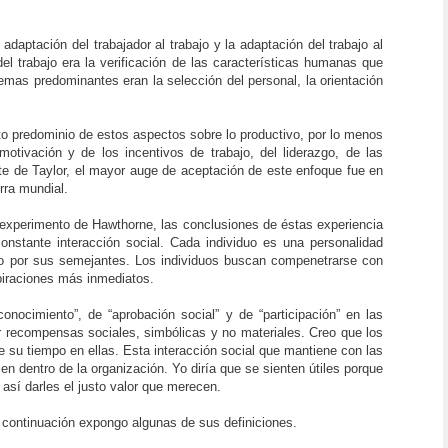
adaptación del trabajador al trabajo y la adaptación del trabajo al
del trabajo era la verificación de las características humanas que
temas predominantes eran la selección del personal, la orientación
ierto predominio de estos aspectos sobre lo productivo, por lo menos
otivación y de los incentivos de trabajo, del liderazgo, de las
te de Taylor, el mayor auge de aceptación de este enfoque fue en
rra mundial.
l experimento de Hawthorne, las conclusiones de éstas experiencia
onstante interacción social. Cada individuo es una personalidad
ido por sus semejantes. Los individuos buscan compenetrarse con
spiraciones más inmediatos.
nocimiento”, de “aprobación social” y de “participación” en las
r recompensas sociales, simbólicas y no materiales. Creo que los
 su tiempo en ellas. Esta interacción social que mantiene con las
n dentro de la organización. Yo diría que se sienten útiles porque
 así darles el justo valor que merecen.
a continuación expongo algunas de sus definiciones.