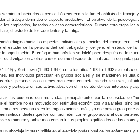
 se orienta hacia dos aspectos básicos como lo fue el análisis del trabajo y 
ador al trabajo dominaba el aspecto productivo. El objetivo de la psicología 
a de los empleados, basadas en esas características. Durante esta etapa los 
bajo, el estudio de los accidentes y la fatiga.
tención dirigida hacia los aspectos individuales y sociales del trabajo, con c
l estudio de la personalidad del trabajador y del jefe, el estudio de la m
e la organización. El enfoque humanístico se inició poco después de la muer
, su divulgación a otros países ocurrió después de finalizada la segunda gue
-1.949) y Kurt Lewin (1.890-1.947) entre los años 1.923 a 1.932 se realizó e
ones, los individuos participan en grupos sociales y se mantienen en una c
 las otras personas con quienes mantienen contacto, siendo a su vez, influ
dos y participar en sus actividades, con el fin de atender sus intereses y a
anas las personas son motivadas, principalmente, por la necesidad de “reco
que el hombre no es motivado por estímulos económicos y salariales, sino po
s con otras personas y en las organizaciones más, ya que pasan gran parte de
ren sólidos ideales que los comprometen con el grupo social al cual pertenece
ecer y madurar y sobre todo construir sus propios significados de las cosas y
s un abordaje imprescindible en el ejercicio profesional de los enfermeros y 