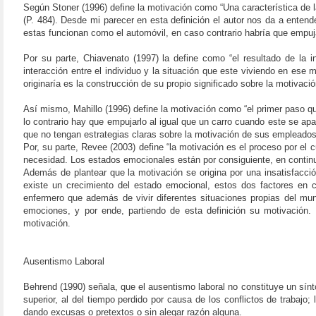
Según Stoner (1996) define la motivación como “Una característica de 
(P. 484). Desde mi parecer en esta definición el autor nos da a ente
estas funcionan como el automóvil, en caso contrario habría que empuja
Por su parte, Chiavenato (1997) la define como “el resultado de la i
interacción entre el individuo y la situación que este viviendo en ese 
originaría es la construcción de su propio significado sobre la motivació
Así mismo, Mahillo (1996) define la motivación como “el primer paso qu
lo contrario hay que empujarlo al igual que un carro cuando este se ap
que no tengan estrategias claras sobre la motivación de sus empleados
Por, su parte, Revee (2003) define “la motivación es el proceso por el 
necesidad. Los estados emocionales están por consiguiente, en continuo 
Además de plantear que la motivación se origina por una insatisfacc
existe un crecimiento del estado emocional, estos dos factores en 
enfermero que además de vivir diferentes situaciones propias del mu
emociones, y por ende, partiendo de esta definición su motivación.
motivación.
Ausentismo Laboral
Behrend (1990) señala, que el ausentismo laboral no constituye un sí
superior, al del tiempo perdido por causa de los conflictos de trabajo;
dando excusas o pretextos o sin alegar razón alguna.