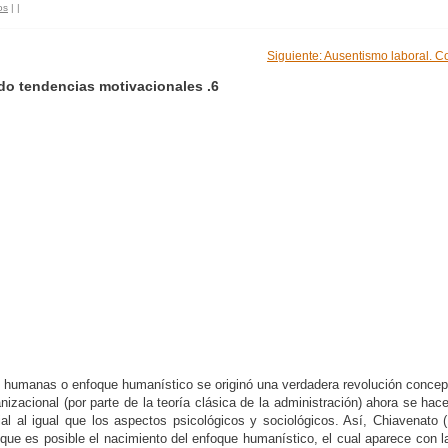
os
|
|
Siguiente: Ausentismo laboral. C
do tendencias motivacionales .6
humanas o enfoque humanístico se originó una verdadera revolución conceptual
ganizacional (por parte de la teoría clásica de la administración) ahora se ha
l al igual que los aspectos psicológicos y sociológicos. Así, Chiavenato (1
es que es posible el nacimiento del enfoque humanístico, el cual aparece con 