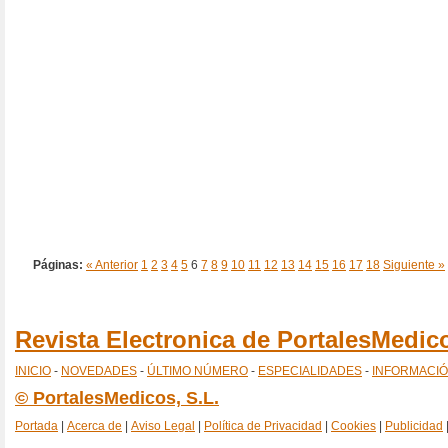
Páginas:
« Anterior
1
2
3
4
5
6
7
8
9
10
11
12
13
14
15
16
17
18
Siguiente »
Revista Electronica de PortalesMedi
INICIO
-
NOVEDADES
-
ÚLTIMO NÚMERO
-
ESPECIALIDADES
-
INFORMACI
© PortalesMedicos, S.L.
Portada
|
Acerca de
|
Aviso Legal
|
Política de Privacidad
|
Cookies
|
Publicidad