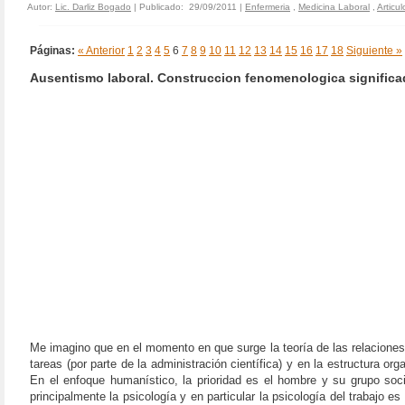
Autor:
Lic. Darliz Bogado
| Publicado: 29/09/2011 |
Enfermeria
,
Medicina Laboral
,
Articul
Páginas:
« Anterior
1
2
3
4
5
6
7
8
9
10
11
12
13
14
15
16
17
18
Siguiente »
Ausentismo laboral. Construccion fenomenologica significa
Me imagino que en el momento en que surge la teoría de las relaciones 
tareas (por parte de la administración científica) y en la estructura or
En el enfoque humanístico, la prioridad es el hombre y su grupo socia
principalmente la psicología y en particular la psicología del trabajo 