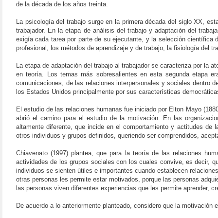
de la década de los años treinta.
La psicología del trabajo surge en la primera década del siglo XX, esta
trabajador. En la etapa de análisis del trabajo y adaptación del trabaj
exigía cada tarea por parte de su ejecutante, y la selección científic
profesional, los métodos de aprendizaje y de trabajo, la fisiología del tra
La etapa de adaptación del trabajo al trabajador se caracteriza por la a
en teoría. Los temas más sobresalientes en esta segunda etapa era e
comunicaciones, de las relaciones interpersonales y sociales dentro d
los Estados Unidos principalmente por sus características democráticas
El estudio de las relaciones humanas fue iniciado por Elton Mayo (1880
abrió el camino para el estudio de la motivación. En las organizaci
altamente diferente, que incide en el comportamiento y actitudes de
otros individuos y grupos definidos, queriendo ser comprendidos, acepta
Chiavenato (1997) plantea, que para la teoría de las relaciones hum
actividades de los grupos sociales con los cuales convive, es decir, 
individuos se sienten útiles e importantes cuando establecen relacione
otras personas les permite estar motivados, porque las personas adquie
las personas viven diferentes experiencias que les permite aprender, cr
De acuerdo a lo anteriormente planteado, considero que la motivación e