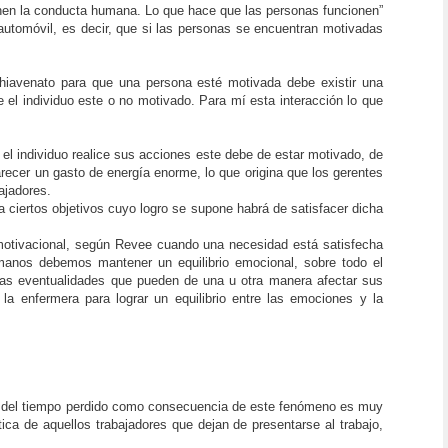
enen la conducta humana. Lo que hace que las personas funcionen”
automóvil, es decir, que si las personas se encuentran motivadas
n Chiavenato para que una persona esté motivada debe existir una
ue el individuo este o no motivado. Para mí esta interacción lo que
 el individuo realice sus acciones este debe de estar motivado, de
recer un gasto de energía enorme, lo que origina que los gerentes
ajadores.
a ciertos objetivos cuyo logro se supone habrá de satisfacer dicha
 motivacional, según Revee cuando una necesidad está satisfecha
umanos debemos mantener un equilibrio emocional, sobre todo el
tras eventualidades que pueden de una u otra manera afectar sus
a enfermera para lograr un equilibrio entre las emociones y la
men del tiempo perdido como consecuencia de este fenómeno es muy
ctica de aquellos trabajadores que dejan de presentarse al trabajo,