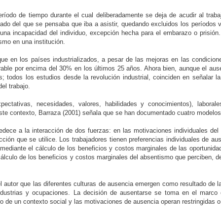
eríodo de tiempo durante el cual deliberadamente se deja de acudir al trabaj
leado del que se pensaba que iba a asistir, quedando excluidos los períodos 
una incapacidad del individuo, excepción hecha para el embarazo o prisión. 
smo en una institución.
que en los países industrializados, a pesar de las mejoras en las condicion
able por encima del 30% en los últimos 25 años. Ahora bien, aunque el ausen
todos los estudios desde la revolución industrial, coinciden en señalar la e
el trabajo.
expectativas, necesidades, valores, habilidades y conocimientos), labora
 este contexto, Barraza (2001) señala que se han documentado cuatro modelos 
ce a la interacción de dos fuerzas: en las motivaciones individuales del 
ción que se utilice. Los trabajadores tienen preferencias individuales de au
 mediante el cálculo de los beneficios y costos marginales de las oportunida
l cálculo de los beneficios y costos marginales del absentismo que perciben,
 autor que las diferentes culturas de ausencia emergen como resultado de la 
 industrias y ocupaciones. La decisión de ausentarse se toma en el marco
ro de un contexto social y las motivaciones de ausencia operan restringidas o