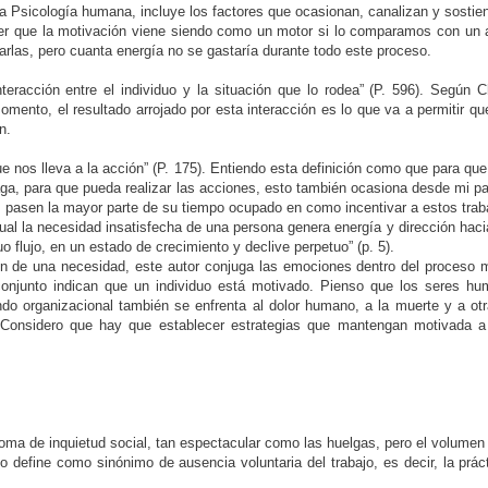
la Psicología humana, incluye los factores que ocasionan, canalizan y sosti
nder que la motivación viene siendo como un motor si lo comparamos con un 
rlas, pero cuanta energía no se gastaría durante todo este proceso.
nteracción entre el individuo y la situación que lo rodea” (P. 596). Segú
momento, el resultado arrojado por esta interacción es lo que va a permitir q
n.
e nos lleva a la acción” (P. 175). Entiendo esta definición como que para que
aga, para que pueda realizar las acciones, esto también ocasiona desde mi pa
 pasen la mayor parte de su tiempo ocupado en como incentivar a estos trab
cual la necesidad insatisfecha de una persona genera energía y dirección haci
flujo, en un estado de crecimiento y declive perpetuo” (p. 5).
ión de una necesidad, este autor conjuga las emociones dentro del proceso
conjunto indican que un individuo está motivado. Pienso que los seres h
ndo organizacional también se enfrenta al dolor humano, a la muerte y a o
 Considero que hay que establecer estrategias que mantengan motivada a l
ntoma de inquietud social, tan espectacular como las huelgas, pero el volu
 lo define como sinónimo de ausencia voluntaria del trabajo, es decir, la prá