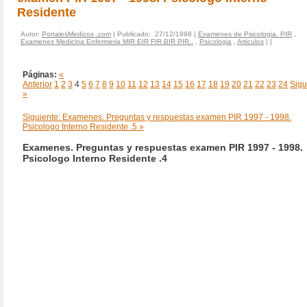
Residente
Autor:
PortalesMedicos .com
| Publicado: 27/12/1998 |
Examenes de Psicologia. PIR
,
Examenes Medicina Enfermeria MIR EIR FIR BIR PIR..
,
Psicologia
,
Articulos
|
|
Páginas:
«
Anterior
1
2
3
4
5
6
7
8
9
10
11
12
13
14
15
16
17
18
19
20
21
22
23
24
Sigu
»
Siguiente: Examenes. Preguntas y respuestas examen PIR 1997 - 1998.
Psicologo Interno Residente .5 »
Examenes. Preguntas y respuestas examen PIR 1997 - 1998.
Psicologo Interno Residente .4