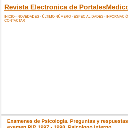
Revista Electronica de PortalesMedi
INICIO
-
NOVEDADES
-
ÚLTIMO NÚMERO
-
ESPECIALIDADES
-
INFORMACI
CONTACTAR
Examenes de Psicologia. Preguntas y respuestas
examen PIR 1997 - 1998. Psicologo Interno