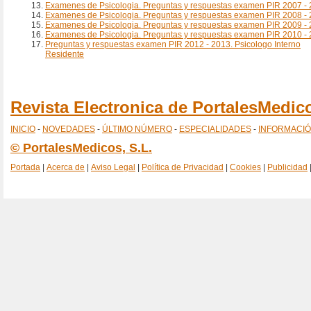
Examenes de Psicologia. Preguntas y respuestas examen PIR 2007 -
Examenes de Psicologia. Preguntas y respuestas examen PIR 2008 -
Examenes de Psicologia. Preguntas y respuestas examen PIR 2009 -
Examenes de Psicologia. Preguntas y respuestas examen PIR 2010 -
Preguntas y respuestas examen PIR 2012 - 2013. Psicologo Interno
Residente
Revista Electronica de PortalesMedi
INICIO
-
NOVEDADES
-
ÚLTIMO NÚMERO
-
ESPECIALIDADES
-
INFORMACI
© PortalesMedicos, S.L.
Portada
|
Acerca de
|
Aviso Legal
|
Política de Privacidad
|
Cookies
|
Publicidad