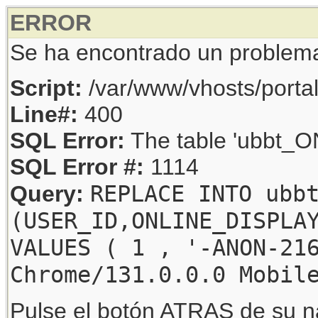
ERROR
Se ha encontrado un problem
Script:
/var/www/vhosts/porta
Line#:
400
SQL Error:
The table 'ubbt_ON
SQL Error #:
1114
REPLACE INTO ubb
Query:
(USER_ID,ONLINE_DISPLA
VALUES ( 1 , '-ANON-21
Chrome/131.0.0.0 Mobil
Pulse el botón ATRAS de su na