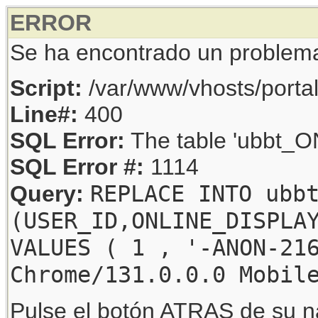
ERROR
Se ha encontrado un problem
Script:
/var/www/vhosts/porta
Line#:
400
SQL Error:
The table 'ubbt_ON
SQL Error #:
1114
REPLACE INTO ubb
Query:
(USER_ID,ONLINE_DISPLA
VALUES ( 1 , '-ANON-21
Chrome/131.0.0.0 Mobil
Pulse el botón ATRAS de su na