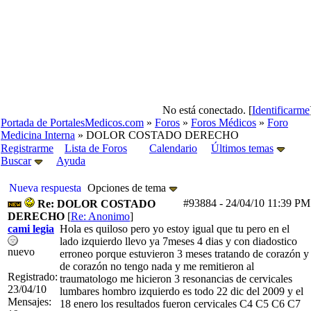
No está conectado. [
Identificarme
Portada de PortalesMedicos.com
»
Foros
»
Foros Médicos
»
Foro
Medicina Interna
» DOLOR COSTADO DERECHO
Registrarme
Lista de Foros
Calendario
Últimos temas
Buscar
Ayuda
Nueva respuesta
Opciones de tema
#93884
-
24/04/10
11:39 PM
Re: DOLOR COSTADO
DERECHO
[
Re: Anonimo
]
cami legia
Hola es quiloso pero yo estoy igual que tu pero en el
lado izquierdo llevo ya 7meses 4 dias y con diadostico
nuevo
erroneo porque estuvieron 3 meses tratando de corazón y
de corazón no tengo nada y me remitieron al
Registrado:
traumatologo me hicieron 3 resonancias de cervicales
23/04/10
lumbares hombro izquierdo es todo 22 dic del 2009 y el
Mensajes:
18 enero los resultados fueron cervicales C4 C5 C6 C7