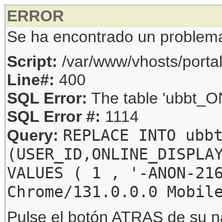
ERROR
Se ha encontrado un problem
Script:
/var/www/vhosts/porta
Line#:
400
SQL Error:
The table 'ubbt_ON
SQL Error #:
1114
REPLACE INTO ubb
Query:
(USER_ID,ONLINE_DISPLA
VALUES ( 1 , '-ANON-21
Chrome/131.0.0.0 Mobil
Pulse el botón ATRAS de su na