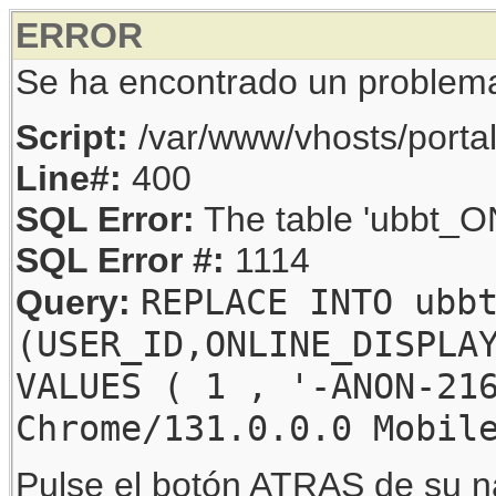
ERROR
Se ha encontrado un problem
Script:
/var/www/vhosts/porta
Line#:
400
SQL Error:
The table 'ubbt_ON
SQL Error #:
1114
REPLACE INTO ubb
Query:
(USER_ID,ONLINE_DISPLA
VALUES ( 1 , '-ANON-21
Chrome/131.0.0.0 Mobil
Pulse el botón ATRAS de su na