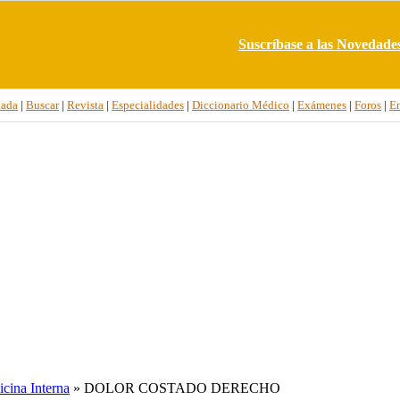
Suscríbase a las Novedade
tada
|
Buscar
|
Revista
|
Especialidades
|
Diccionario Médico
|
Exámenes
|
Foros
|
E
cina Interna
» DOLOR COSTADO DERECHO