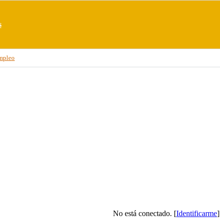
s
mpleo
No está conectado. [
Identificarme
]