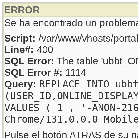
ERROR
Se ha encontrado un problem
Script:
/var/www/vhosts/porta
Line#:
400
SQL Error:
The table 'ubbt_ON
SQL Error #:
1114
REPLACE INTO ubb
Query:
(USER_ID,ONLINE_DISPLA
VALUES ( 1 , '-ANON-21
Chrome/131.0.0.0 Mobil
Pulse el botón ATRAS de su na