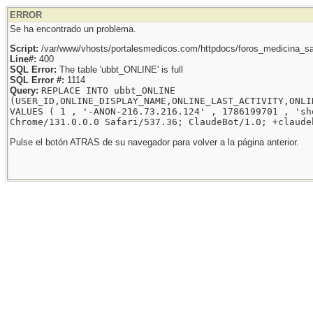
ERROR
Se ha encontrado un problema.
Script:
/var/www/vhosts/portalesmedicos.com/httpdocs/foros_medicina_sal
Line#:
400
SQL Error:
The table 'ubbt_ONLINE' is full
SQL Error #:
1114
Query:
REPLACE INTO ubbt_ONLINE
(USER_ID,ONLINE_DISPLAY_NAME,ONLINE_LAST_ACTIVITY,ONLI
VALUES ( 1 , '-ANON-216.73.216.124' , 1786199701 , 'sh
Chrome/131.0.0.0 Safari/537.36; ClaudeBot/1.0; +claude
Pulse el botón ATRAS de su navegador para volver a la página anterior.