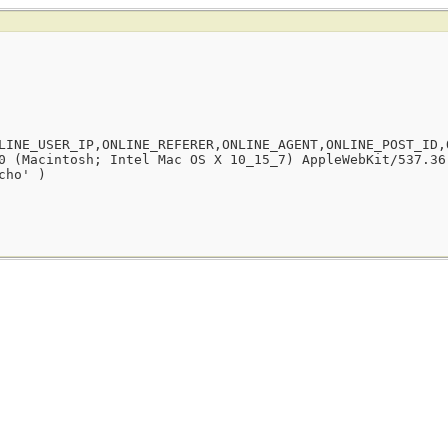
LINE_USER_IP,ONLINE_REFERER,ONLINE_AGENT,ONLINE_POST_ID,
0 (Macintosh; Intel Mac OS X 10_15_7) AppleWebKit/537.36
cho' )