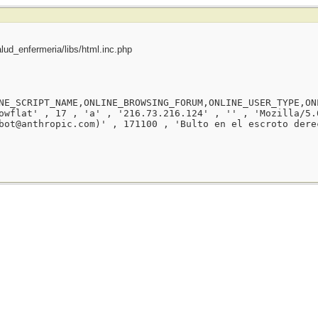
ud_enfermeria/libs/html.inc.php
NE_SCRIPT_NAME,ONLINE_BROWSING_FORUM,ONLINE_USER_TYPE,ON
owflat' , 17 , 'a' , '216.73.216.124' , '' , 'Mozilla/5.
bot@anthropic.com)' , 171100 , 'Bulto en el escroto dere