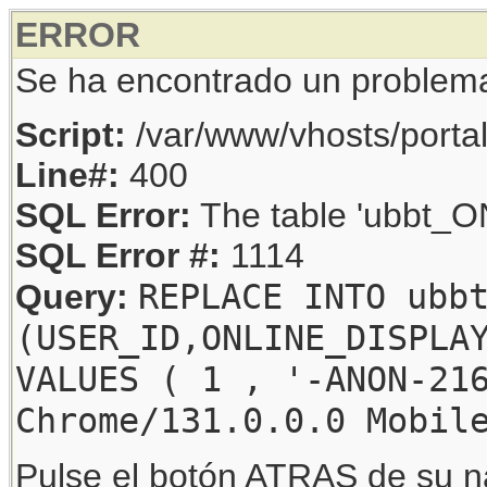
ERROR
Se ha encontrado un problem
Script:
/var/www/vhosts/porta
Line#:
400
SQL Error:
The table 'ubbt_ON
SQL Error #:
1114
REPLACE INTO ubb
Query:
(USER_ID,ONLINE_DISPLA
VALUES ( 1 , '-ANON-21
Chrome/131.0.0.0 Mobil
Pulse el botón ATRAS de su na