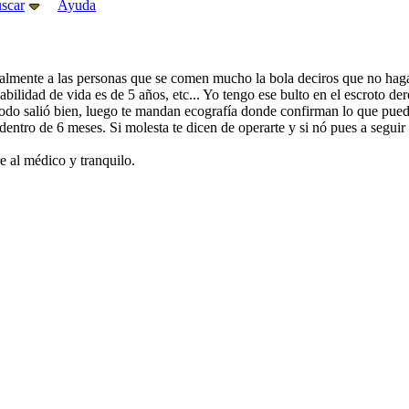
scar
Ayuda
almente a las personas que se comen mucho la bola deciros que no hagái
abilidad de vida es de 5 años, etc... Yo tengo ese bulto en el escroto d
todo salió bien, luego te mandan ecografía donde confirman lo que pue
entro de 6 meses. Si molesta te dicen de operarte y si nó pues a seguir 
e al médico y tranquilo.