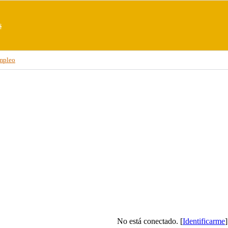
s
mpleo
No está conectado. [
Identificarme
]