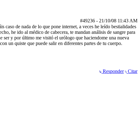
#49236
-
21/10/08
11:43 AM
s caso de nada de lo que pone internet, a veces he leído bestialidades
erecho, he ido al médico de cabecera, te mandan análisis de sangre para
de ser y por último me visitó el urólogo que haciendome una nueva
con un quiste que puede salir en diferentes partes de tu cuerpo.
Responder
Citar