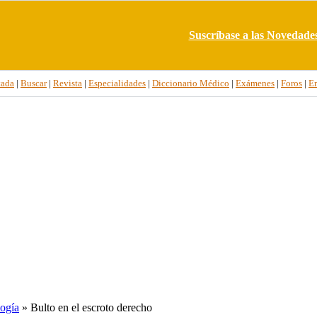
Suscríbase a las Novedade
tada
|
Buscar
|
Revista
|
Especialidades
|
Diccionario Médico
|
Exámenes
|
Foros
|
E
ogía
» Bulto en el escroto derecho