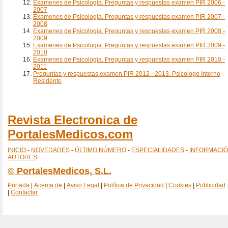
Examenes de Psicologia. Preguntas y respuestas examen PIR 2006 -
2007
Examenes de Psicologia. Preguntas y respuestas examen PIR 2007 -
2008
Examenes de Psicologia. Preguntas y respuestas examen PIR 2008 -
2009
Examenes de Psicologia. Preguntas y respuestas examen PIR 2009 -
2010
Examenes de Psicologia. Preguntas y respuestas examen PIR 2010 -
2011
Preguntas y respuestas examen PIR 2012 - 2013. Psicologo Interno
Residente
Revista Electronica de
PortalesMedicos.com
INICIO
-
NOVEDADES
-
ÚLTIMO NÚMERO
-
ESPECIALIDADES
-
INFORMACI
AUTORES
© PortalesMedicos, S.L.
Portada
|
Acerca de
|
Aviso Legal
|
Política de Privacidad
|
Cookies
|
Publicidad
|
Contactar