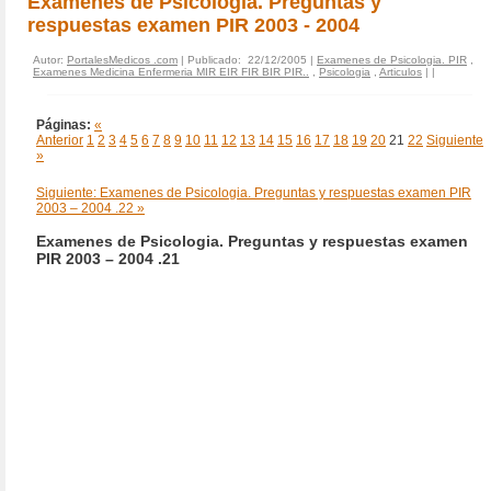
Examenes de Psicologia. Preguntas y
respuestas examen PIR 2003 - 2004
Autor:
PortalesMedicos .com
| Publicado: 22/12/2005 |
Examenes de Psicologia. PIR
,
Examenes Medicina Enfermeria MIR EIR FIR BIR PIR..
,
Psicologia
,
Articulos
|
|
Páginas:
«
Anterior
1
2
3
4
5
6
7
8
9
10
11
12
13
14
15
16
17
18
19
20
21
22
Siguiente
»
Siguiente: Examenes de Psicologia. Preguntas y respuestas examen PIR
2003 – 2004 .22 »
Examenes de Psicologia. Preguntas y respuestas examen
PIR 2003 – 2004 .21