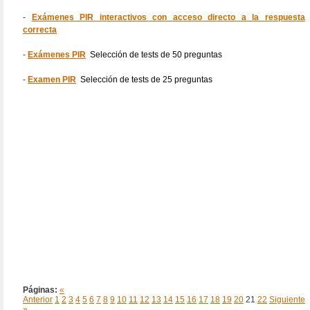
-
Exámenes PIR interactivos con acceso directo a la respuesta
correcta
-
Exámenes PIR
Selección de tests de 50 preguntas
-
Examen PIR
Selección de tests de 25 preguntas
Páginas:
«
Anterior
1
2
3
4
5
6
7
8
9
10
11
12
13
14
15
16
17
18
19
20
21
22
Siguiente
»