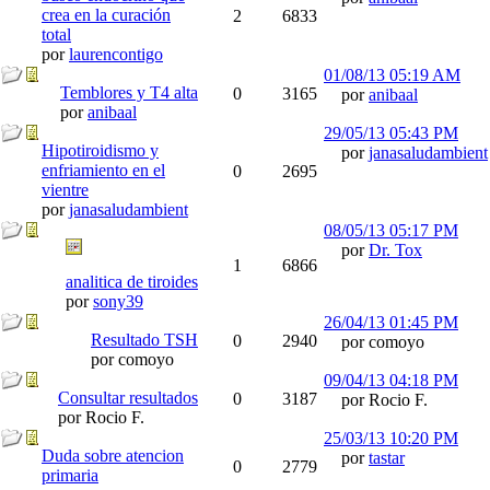
crea en la curación
2
6833
total
por
laurencontigo
01/08/13
05:19 AM
Temblores y T4 alta
0
3165
por
anibaal
por
anibaal
29/05/13
05:43 PM
Hipotiroidismo y
por
janasaludambient
enfriamiento en el
0
2695
vientre
por
janasaludambient
08/05/13
05:17 PM
por
Dr. Tox
1
6866
analitica de tiroides
por
sony39
26/04/13
01:45 PM
Resultado TSH
0
2940
por comoyo
por comoyo
09/04/13
04:18 PM
Consultar resultados
0
3187
por Rocio F.
por Rocio F.
25/03/13
10:20 PM
Duda sobre atencion
por
tastar
0
2779
primaria