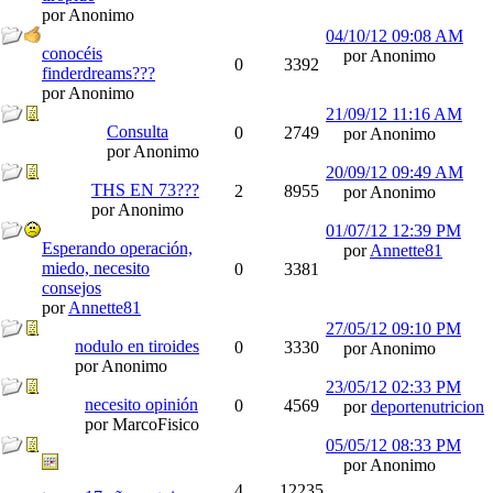
por Anonimo
04/10/12
09:08 AM
conocéis
por Anonimo
0
3392
finderdreams???
por Anonimo
21/09/12
11:16 AM
Consulta
0
2749
por Anonimo
por Anonimo
20/09/12
09:49 AM
THS EN 73???
2
8955
por Anonimo
por Anonimo
01/07/12
12:39 PM
Esperando operación,
por
Annette81
miedo, necesito
0
3381
consejos
por
Annette81
27/05/12
09:10 PM
nodulo en tiroides
0
3330
por Anonimo
por Anonimo
23/05/12
02:33 PM
necesito opinión
0
4569
por
deportenutricion
por MarcoFisico
05/05/12
08:33 PM
por Anonimo
4
12235