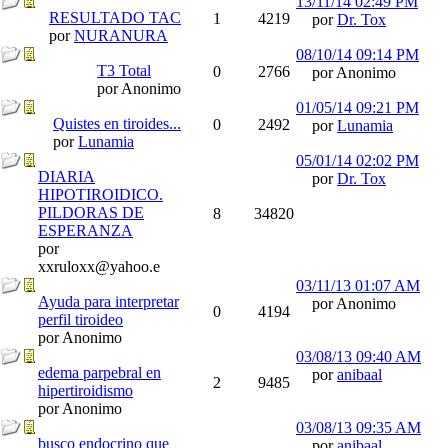
13/11/14
02:49 PM
RESULTADO TAC
1
4219
por
Dr. Tox
por
NURANURA
08/10/14
09:14 PM
T3 Total
0
2766
por Anonimo
por Anonimo
01/05/14
09:21 PM
Quistes en tiroides...
0
2492
por
Lunamia
por
Lunamia
05/01/14
02:02 PM
DIARIA
por
Dr. Tox
HIPOTIROIDICO.
PILDORAS DE
8
34820
ESPERANZA
por
xxruloxx@yahoo.e
03/11/13
01:07 AM
Ayuda para interpretar
por Anonimo
0
4194
perfil tiroideo
por Anonimo
03/08/13
09:40 AM
edema parpebral en
por
anibaal
2
9485
hipertiroidismo
por Anonimo
03/08/13
09:35 AM
busco endocrino que
por
anibaal