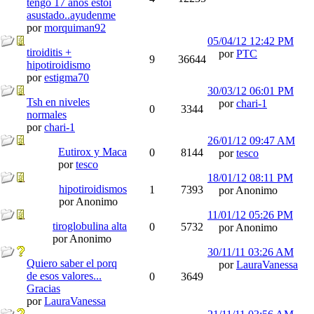
tengo 17 años estoi
asustado..ayudenme
por
morquiman92
05/04/12
12:42 PM
tiroiditis +
por
PTC
9
36644
hipotiroidismo
por
estigma70
30/03/12
06:01 PM
Tsh en niveles
por
chari-1
0
3344
normales
por
chari-1
26/01/12
09:47 AM
Eutirox y Maca
0
8144
por
tesco
por
tesco
18/01/12
08:11 PM
hipotiroidismos
1
7393
por Anonimo
por Anonimo
11/01/12
05:26 PM
tiroglobulina alta
0
5732
por Anonimo
por Anonimo
30/11/11
03:26 AM
Quiero saber el porq
por
LauraVanessa
de esos valores...
0
3649
Gracias
por
LauraVanessa