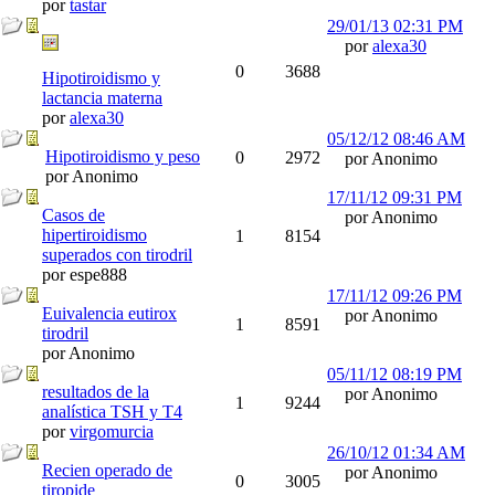
por
tastar
29/01/13
02:31 PM
por
alexa30
0
3688
Hipotiroidismo y
lactancia materna
por
alexa30
05/12/12
08:46 AM
Hipotiroidismo y peso
0
2972
por Anonimo
por Anonimo
17/11/12
09:31 PM
Casos de
por Anonimo
hipertiroidismo
1
8154
superados con tirodril
por espe888
17/11/12
09:26 PM
Euivalencia eutirox
por Anonimo
1
8591
tirodril
por Anonimo
05/11/12
08:19 PM
resultados de la
por Anonimo
1
9244
analística TSH y T4
por
virgomurcia
26/10/12
01:34 AM
Recien operado de
por Anonimo
0
3005
tiropide