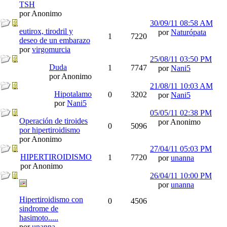
TSH
por Anonimo
30/09/11
08:58 AM
eutirox, tirodril y
por
Naturópata
1
7220
deseo de un embarazo
por
virgomurcia
25/08/11
03:50 PM
Duda
1
7747
por
Nani5
por Anonimo
21/08/11
10:03 AM
Hipotalamo
0
3202
por
Nani5
por
Nani5
05/05/11
02:38 PM
Operación de tiroides
por Anonimo
0
5096
por hipertiroidismo
por Anonimo
27/04/11
05:03 PM
HIPERTIROIDISMO
1
7720
por
unanna
por Anonimo
26/04/11
10:00 PM
por
unanna
Hipertiroidismo con
0
4506
sindrome de
hasimoto.....
por
unanna