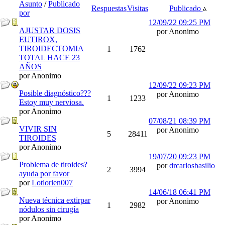
Asunto
/
Publicado
Respuestas
Visitas
Publicado
por
12/09/22
09:25 PM
AJUSTAR DOSIS
por Anonimo
EUTIROX,
TIROIDECTOMIA
1
1762
TOTAL HACE 23
AÑOS
por Anonimo
12/09/22
09:23 PM
Posible diagnóstico???
por Anonimo
1
1233
Estoy muy nerviosa.
por Anonimo
07/08/21
08:39 PM
VIVIR SIN
por Anonimo
5
28411
TIROIDES
por Anonimo
19/07/20
09:23 PM
Problema de tiroides?
por
drcarlosbasilio
2
3994
ayuda por favor
por
Lotlorien007
14/06/18
06:41 PM
Nueva técnica extirpar
por Anonimo
1
2982
nódulos sin cirugía
por Anonimo