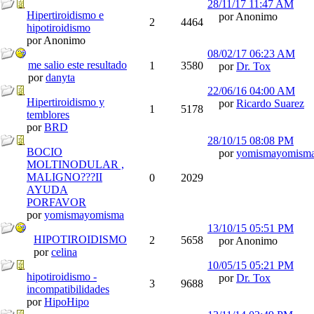
28/11/17
11:47 AM
Hipertiroidismo e
por Anonimo
2
4464
hipotiroidismo
por Anonimo
08/02/17
06:23 AM
me salio este resultado
1
3580
por
Dr. Tox
por
danyta
22/06/16
04:00 AM
Hipertiroidismo y
por
Ricardo Suarez
1
5178
temblores
por
BRD
28/10/15
08:08 PM
BOCIO
por
yomismayomism
MOLTINODULAR ,
MALIGNO???II
0
2029
AYUDA
PORFAVOR
por
yomismayomisma
13/10/15
05:51 PM
HIPOTIROIDISMO
2
5658
por Anonimo
por
celina
10/05/15
05:21 PM
hipotiroidismo -
por
Dr. Tox
3
9688
incompatibilidades
por
HipoHipo