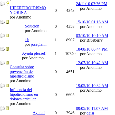
24/11/10
03:36 PM
HIPERTIROIDISMO
por Anonimo
0
4343
Y ORINA
por Anonimo
15/10/10
01:16 AM
Solucion
0
4358
por Anonimo
por Anonimo
03/10/10
10:10 AM
tsh
1
8907
por Blueberry
por
josegiann
18/08/10
06:44 PM
Ayuda please!!
1
10740
por Anonimo
por Anonimo
12/07/10
10:42 AM
Consulta sobre
por Anonimo
prevención de
0
4651
hipertiroidismo
por Anonimo
19/05/10
10:32 AM
Influencia del
por Anonimo
hipotiroidismo en
0
6605
dolores articular
por Anonimo
09/05/10
11:07 AM
Ayuda!
0
3946
por
deisi