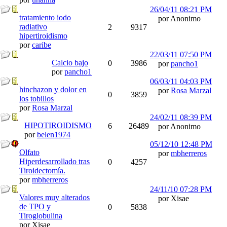
26/04/11
08:21 PM
tratamiento iodo
por Anonimo
radiativo
2
9317
hipertiroidismo
por
caribe
22/03/11
07:50 PM
Calcio bajo
0
3986
por
pancho1
por
pancho1
06/03/11
04:03 PM
hinchazon y dolor en
por
Rosa Marzal
0
3859
los tobillos
por
Rosa Marzal
24/02/11
08:39 PM
HIPOTIROIDISMO
6
26489
por Anonimo
por
belen1974
05/12/10
12:48 PM
Olfato
por
mbherreros
Hiperdesarrollado tras
0
4257
Tiroidectomía.
por
mbherreros
24/11/10
07:28 PM
Valores muy alterados
por Xisae
de TPO y
0
5838
Tiroglobulina
por Xisae