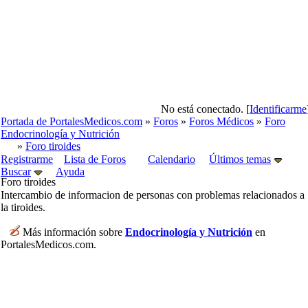
No está conectado. [
Identificarme
Portada de PortalesMedicos.com
»
Foros
»
Foros Médicos
»
Foro
Endocrinología y Nutrición
»
Foro tiroides
Registrarme
Lista de Foros
Calendario
Últimos temas
Buscar
Ayuda
Foro tiroides
Intercambio de informacion de personas con problemas relacionados a
la tiroides.
Más información sobre
Endocrinología y Nutrición
en
PortalesMedicos.com.