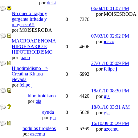
por
deisi
06/04/10
01:07 PM
No puedo tragar y
por MOISESRODA
garganta irritada y
0
7376
muy seca!!!
por MOISESRODA
07/03/10
02:02 PM
MACROADENOMA
por
joaco
HIPOFISARIO E
0
4696
HIPOTIROIDISMO
por
joaco
27/01/10
05:09 PM
Hipotiroidismo -->
por
felipe j
Creatina Kinasa
0
6992
elevada
por
felipe j
18/01/10
08:30 PM
hipotiroidismo
0
4420
por
gia
por
gia
18/01/10
03:31 AM
ayuda
0
5628
por
gia
por
gia
16/10/09
05:29 PM
nodulos tiroideos
0
5369
por
azcemu
por
azcemu