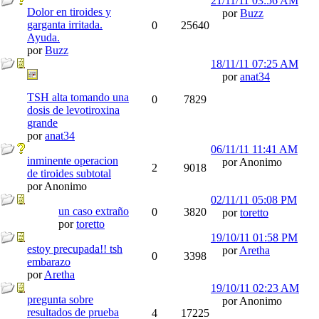
21/11/11
03:56 AM
Dolor en tiroides y
por
Buzz
garganta irritada.
0
25640
Ayuda.
por
Buzz
18/11/11
07:25 AM
por
anat34
TSH alta tomando una
0
7829
dosis de levotiroxina
grande
por
anat34
06/11/11
11:41 AM
inminente operacion
por Anonimo
2
9018
de tiroides subtotal
por Anonimo
02/11/11
05:08 PM
un caso extraño
0
3820
por
toretto
por
toretto
19/10/11
01:58 PM
estoy precupada!! tsh
por
Aretha
0
3398
embarazo
por
Aretha
19/10/11
02:23 AM
pregunta sobre
por Anonimo
resultados de prueba
4
17225