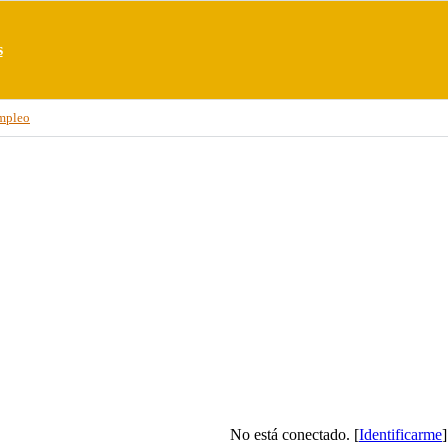
s
mpleo
No está conectado. [
Identificarme
]