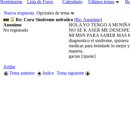
Registrarme
Lista de Foros
Calendario
Últimos temas
Bu
Nueva respuesta
Opciones de tema
Re: Cura Sindrome nefrotico
[
Re: Anonimo
]
Anonimo
HOLA YO TENGO A MI NIÑ
No registrado
NO SE K ASER ME DESESP
MI MSN PARA SABER MAS KATH
diagnostico el sindrome, quisiera
medicas para brindarle lo mejor y
manera.
gacias [/quote]
Arriba
Tema anterior
Indice
Tema siguiente