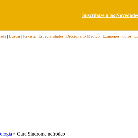
Suscríbase a las Novedade
tada
|
Buscar
|
Revista
|
Especialidades
|
Diccionario Médico
|
Exámenes
|
Foros
|
E
ología
» Cura Sindrome nefrotico