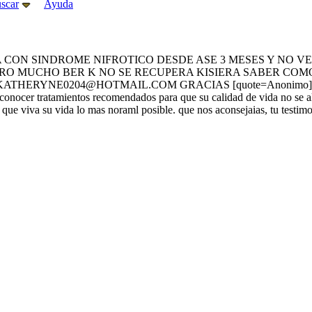
scar
Ayuda
A CON SINDROME NIFROTICO DESDE ASE 3 MESES Y NO V
ERO MUCHO BER K NO SE RECUPERA KISIERA SABER COMO
ERYNE0204@HOTMAIL.COM GRACIAS [quote=Anonimo]Mi sobrinito 
 conocer tratamientos recomendados para que su calidad de vida no se al
 que viva su vida lo mas noraml posible. que nos aconsejaias, tu testi