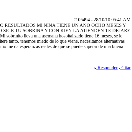
#105494
-
28/10/10
05:41 AM
EO RESULTADOS MI NIÑA TIENE UN AÑO OCHO MESES Y
 SIGE TU SOBRINA Y CON KIEN LA ATIENDEN TE DEJARE
lleva una asemana hospitalizado tiene 16 meses, se le
tere tanto, tenemos miedo de lo que viene, necesitamos alternativas
monio me da esperanzas reales de que se puede superar de una buena
Responder
Citar